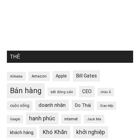
THẺ
Bill Gates
Apple
Amazon
Alibaba
Bán hàng
CEO
bất động sản
châu Á
doanh nhân
Do Thái
cuộc sống
Giao tiếp
hạnh phúc
internet
Jack Ma
Google
Khó Khăn
khởi nghiệp
khách hàng