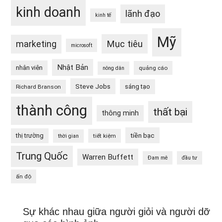
kinh doanh
lãnh đạo
kinh tế
Mỹ
Mục tiêu
marketing
microsoft
Nhật Bản
nhân viên
quảng cáo
nông dân
Steve Jobs
sáng tạo
Richard Branson
thành công
thất bại
thông minh
tiền bạc
thị trường
tiết kiệm
thời gian
Trung Quốc
Warren Buffett
Đam mê
đầu tư
ấn độ
Sự khác nhau giữa người giỏi và người dỡ