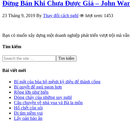
Đừng Bán Khi Chưa Được Giá – John War
23 Tháng 9, 2019
By
Thay đổi cách nghĩ
lượt xem: 1453
Bạn có muốn xây dựng một doanh nghiệp phát triển vượt trội mà vẫn
Tìm kiếm
Bài viết mới
Bí mật của bùa hộ mệnh kỳ diệu để thành công
Bí quyết để ngủ ngon hơn
Rộng lớn như biển
Dòng chảy của những suy nghĩ
Câu chuyện về nhà vua và Bà la môn
Hổ chết còn sói
Đi tìm niềm vui
Lấy oán báo ân