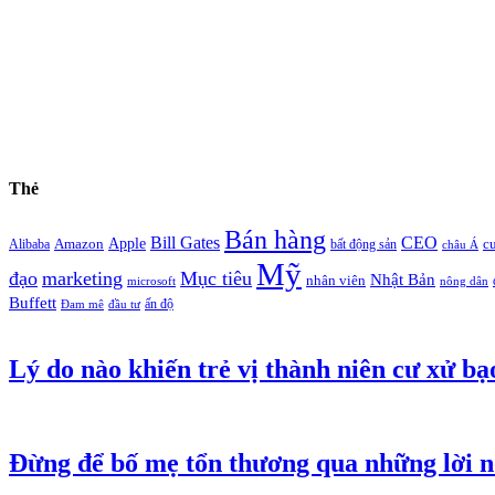
Thẻ
Bán hàng
Bill Gates
CEO
Apple
Amazon
c
Alibaba
bất động sản
châu Á
Mỹ
đạo
marketing
Mục tiêu
Nhật Bản
nhân viên
microsoft
nông dân
Buffett
ấn độ
Đam mê
đầu tư
Lý do nào khiến trẻ vị thành niên cư xử bạ
Đừng để bố mẹ tổn thương qua những lời n