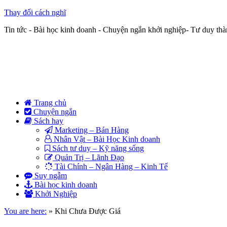
Thay đổi cách nghĩ
Tin tức - Bài học kinh doanh - Chuyện ngắn khởi nghiệp- Tư duy th
Trang chủ
Chuyện ngắn
Sách hay
Marketing – Bán Hàng
Nhân Vật – Bài Học Kinh doanh
Sách tư duy – Kỹ năng sống
Quản Trị – Lãnh Đạo
Tài Chính – Ngân Hàng – Kinh Tế
Suy ngẫm
Bài học kinh doanh
Khởi Nghiệp
You are here:
»
Khi Chưa Được Giá