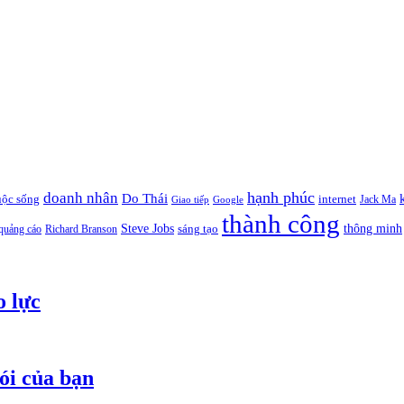
hạnh phúc
doanh nhân
Do Thái
uộc sống
internet
Jack Ma
Giao tiếp
Google
thành công
thông minh
Steve Jobs
sáng tạo
quảng cáo
Richard Branson
o lực
ói của bạn