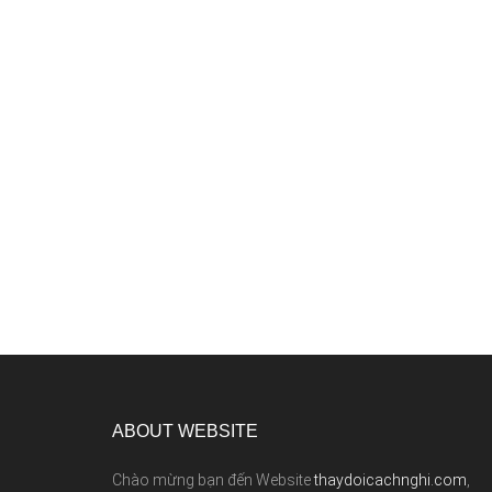
ABOUT WEBSITE
Chào mừng bạn đến Website
thaydoicachnghi.com
,