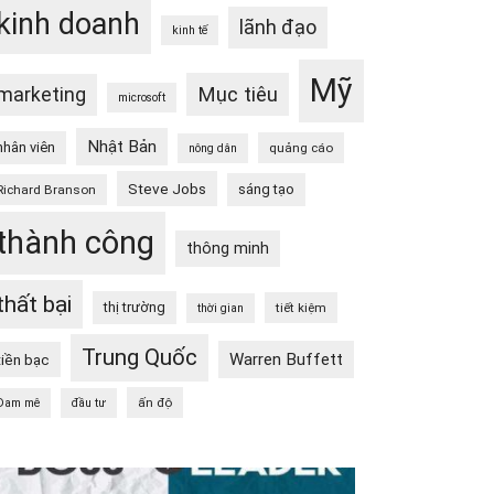
kinh doanh
lãnh đạo
kinh tế
Mỹ
Mục tiêu
marketing
microsoft
Nhật Bản
nhân viên
quảng cáo
nông dân
Steve Jobs
sáng tạo
Richard Branson
thành công
thông minh
thất bại
thị trường
tiết kiệm
thời gian
Trung Quốc
Warren Buffett
tiền bạc
ấn độ
Đam mê
đầu tư