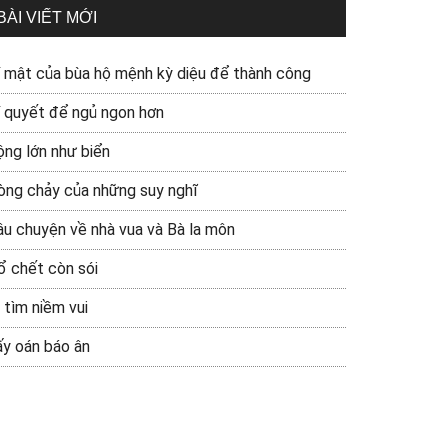
BÀI VIẾT MỚI
í mật của bùa hộ mệnh kỳ diệu để thành công
í quyết để ngủ ngon hơn
ộng lớn như biển
òng chảy của những suy nghĩ
âu chuyện về nhà vua và Bà la môn
ổ chết còn sói
 tìm niềm vui
ấy oán báo ân