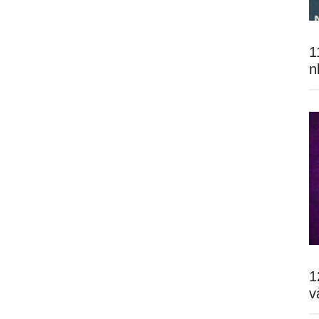
1
n
1
v