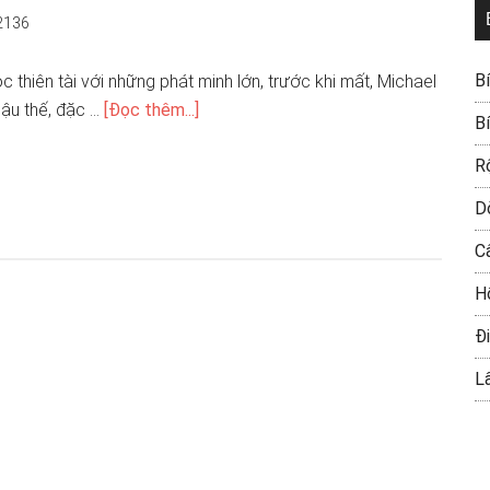
2136
B
 thiên tài với những phát minh lớn, trước khi mất, Michael
hậu thế, đặc …
[Đọc thêm...]
B
R
D
C
H
Đi
L