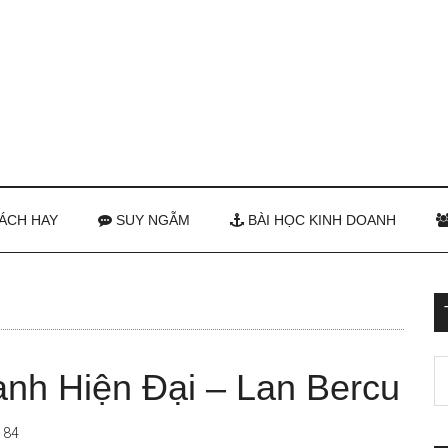
ÁCH HAY
SUY NGẪM
BÀI HỌC KINH DOANH
anh Hiện Đại – Lan Bercu
184