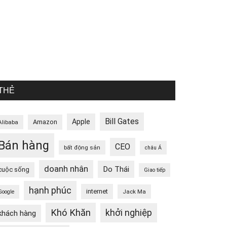
THẺ
Bill Gates
Apple
Amazon
Alibaba
Bán hàng
CEO
bất động sản
châu Á
doanh nhân
Do Thái
cuộc sống
Giao tiếp
hạnh phúc
internet
Jack Ma
Google
Khó Khăn
khởi nghiệp
khách hàng