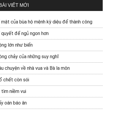
BÀI VIẾT MỚI
í mật của bùa hộ mệnh kỳ diệu để thành công
í quyết để ngủ ngon hơn
ộng lớn như biển
òng chảy của những suy nghĩ
âu chuyện về nhà vua và Bà la môn
ổ chết còn sói
 tìm niềm vui
ấy oán báo ân