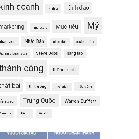
kinh doanh
lãnh đạo
kinh tế
Mỹ
Mục tiêu
marketing
microsoft
Nhật Bản
nhân viên
quảng cáo
nông dân
Steve Jobs
sáng tạo
Richard Branson
thành công
thông minh
thất bại
thị trường
tiết kiệm
thời gian
Trung Quốc
Warren Buffett
tiền bạc
ấn độ
Đam mê
đầu tư