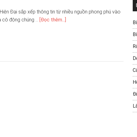
Hiện Đại sắp xếp thông tin từ nhiều nguồn phong phú vào
và cô động chúng …
[Đọc thêm...]
B
B
R
D
C
H
Đi
L