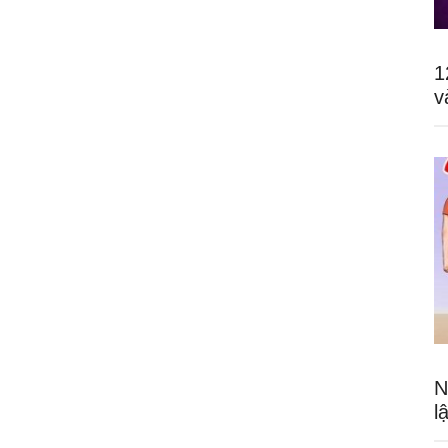
1
v
N
l