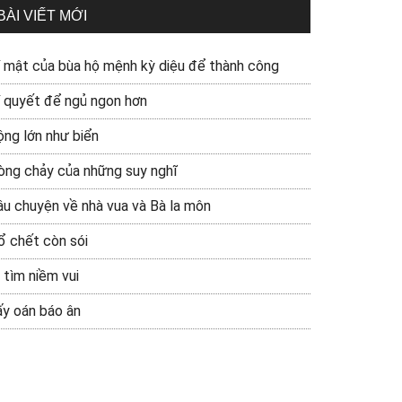
BÀI VIẾT MỚI
í mật của bùa hộ mệnh kỳ diệu để thành công
í quyết để ngủ ngon hơn
ộng lớn như biển
òng chảy của những suy nghĩ
âu chuyện về nhà vua và Bà la môn
ổ chết còn sói
 tìm niềm vui
ấy oán báo ân