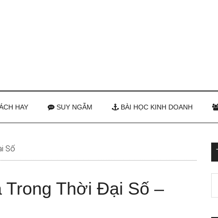
ÁCH HAY
SUY NGẪM
BÀI HỌC KINH DOANH
ại Số
 Trong Thời Đại Số –