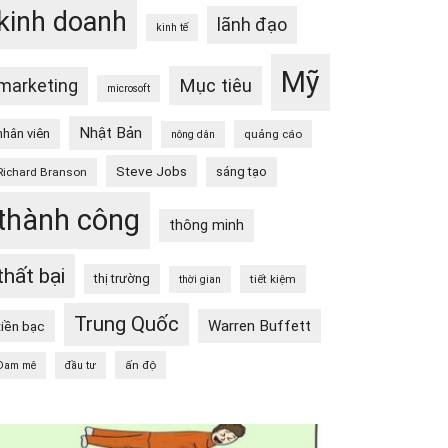
kinh doanh
lãnh đạo
kinh tế
Mỹ
Mục tiêu
marketing
microsoft
Nhật Bản
nhân viên
quảng cáo
nông dân
Steve Jobs
sáng tạo
Richard Branson
thành công
thông minh
thất bại
thị trường
tiết kiệm
thời gian
Trung Quốc
Warren Buffett
tiền bạc
ấn độ
Đam mê
đầu tư