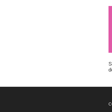
S
d
C