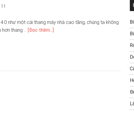
111
B
ại 4.0 như một cái thang máy nhà cao tầng, chúng ta không
h hơn thang …
[Đọc thêm...]
B
R
D
C
H
Đi
L