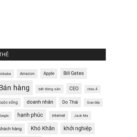
THẺ
Bill Gates
Apple
Amazon
Alibaba
Bán hàng
CEO
bất động sản
châu Á
doanh nhân
Do Thái
cuộc sống
Giao tiếp
hạnh phúc
internet
Jack Ma
Google
Khó Khăn
khởi nghiệp
khách hàng