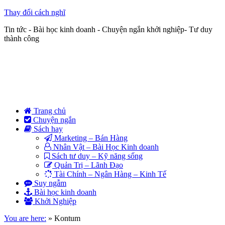
Thay đổi cách nghĩ
Tin tức - Bài học kinh doanh - Chuyện ngắn khởi nghiệp- Tư duy
thành công
Trang chủ
Chuyện ngắn
Sách hay
Marketing – Bán Hàng
Nhân Vật – Bài Học Kinh doanh
Sách tư duy – Kỹ năng sống
Quản Trị – Lãnh Đạo
Tài Chính – Ngân Hàng – Kinh Tế
Suy ngẫm
Bài học kinh doanh
Khởi Nghiệp
You are here:
»
Kontum