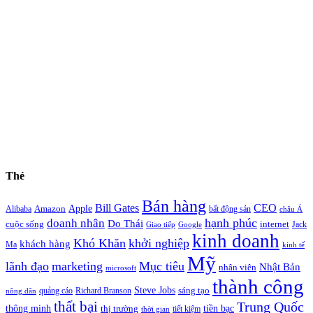
Thẻ
Bán hàng
Bill Gates
CEO
Apple
Amazon
Alibaba
bất động sản
châu Á
hạnh phúc
doanh nhân
Do Thái
cuộc sống
internet
Jack
Giao tiếp
Google
kinh doanh
Khó Khăn
khởi nghiệp
khách hàng
Ma
kinh tế
Mỹ
lãnh đạo
marketing
Mục tiêu
Nhật Bản
nhân viên
microsoft
thành công
Steve Jobs
sáng tạo
quảng cáo
Richard Branson
nông dân
thất bại
Trung Quốc
thông minh
tiền bạc
thị trường
tiết kiệm
thời gian