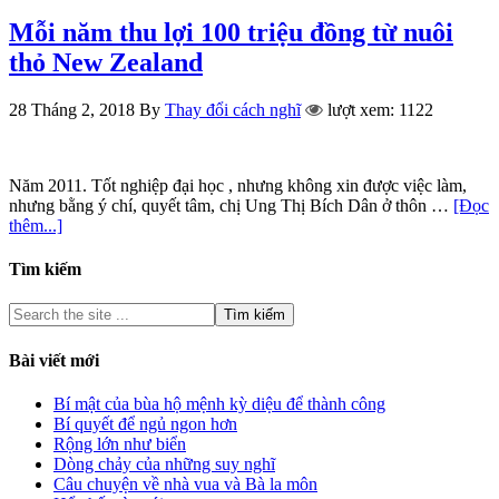
Mỗi năm thu lợi 100 triệu đồng từ nuôi
thỏ New Zealand
28 Tháng 2, 2018
By
Thay đổi cách nghĩ
lượt xem: 1122
Năm 2011. Tốt nghiệp đại học , nhưng không xin được việc làm,
nhưng bằng ý chí, quyết tâm, chị Ung Thị Bích Dân ở thôn …
[Đọc
thêm...]
Tìm kiếm
Bài viết mới
Bí mật của bùa hộ mệnh kỳ diệu để thành công
Bí quyết để ngủ ngon hơn
Rộng lớn như biển
Dòng chảy của những suy nghĩ
Câu chuyện về nhà vua và Bà la môn