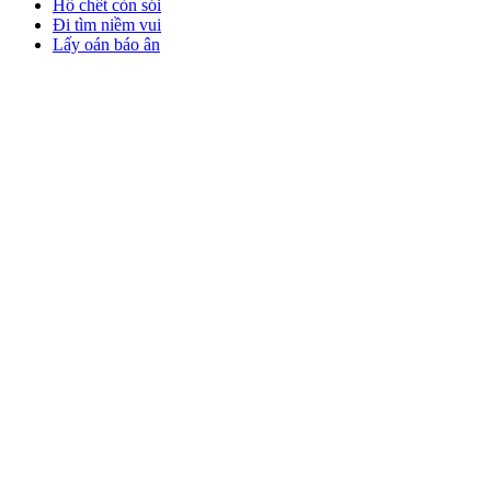
Hổ chết còn sói
Đi tìm niềm vui
Lấy oán báo ân