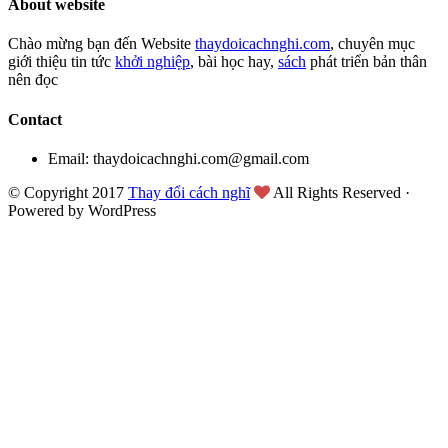
About website
Chào mừng bạn đến Website
thaydoicachnghi.com
, chuyên mục
giới thiệu tin tức
khởi nghiệp
, bài học hay,
sách
phát triển bản thân
nên đọc
Contact
Email: thaydoicachnghi.com@gmail.com
© Copyright 2017
Thay đổi cách nghĩ
All Rights Reserved ·
Powered by WordPress