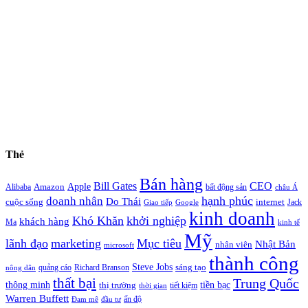
Thẻ
Bán hàng
Bill Gates
CEO
Apple
Amazon
Alibaba
bất động sản
châu Á
hạnh phúc
doanh nhân
Do Thái
cuộc sống
internet
Jack
Giao tiếp
Google
kinh doanh
Khó Khăn
khởi nghiệp
khách hàng
Ma
kinh tế
Mỹ
lãnh đạo
marketing
Mục tiêu
Nhật Bản
nhân viên
microsoft
thành công
Steve Jobs
sáng tạo
quảng cáo
Richard Branson
nông dân
thất bại
Trung Quốc
thông minh
tiền bạc
thị trường
tiết kiệm
thời gian
Warren Buffett
ấn độ
Đam mê
đầu tư