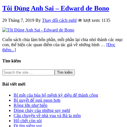
Tôi Đúng Anh Sai – Edward de Bono
29 Tháng 7, 2019
By
Thay đổi cách nghĩ
lượt xem: 1135
Cuốn sách chia làm bốn phần, mỗi phần lại chia nhỏ thành các mục
con, thể hiện các quan điểm của tác giả về những hình …
[Đọc
thêm...]
Tìm kiếm
Bài viết mới
Bí mật của bùa hộ mệnh kỳ diệu để thành công
Bí quyết để ngủ ngon hơn
Rộng lớn như biển
Dòng chảy của những suy nghĩ
Câu chuyện về nhà vua và Bà la môn
Hổ chết còn sói
Đi tìm niềm vui