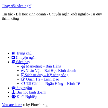
Thay đổi cách nghĩ
Tin tức - Bài học kinh doanh - Chuyện ngắn khởi nghiệp- Tư duy
thành công
Trang chủ
Chuyện ngắn
Sách hay
Marketing – Bán Hàng
Nhân Vật – Bài Học Kinh doanh
Sách tư duy – Kỹ năng sống
Quản Trị – Lãnh Đạo
Tài Chính – Ngân Hàng – Kinh Tế
Suy ngẫm
Bài học kinh doanh
Khởi Nghiệp
You are here:
»
kỷ Phục hưng