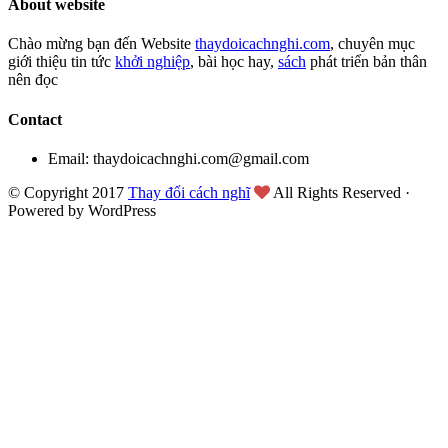
About website
Chào mừng bạn đến Website
thaydoicachnghi.com
, chuyên mục
giới thiệu tin tức
khởi nghiệp
, bài học hay,
sách
phát triển bản thân
nên đọc
Contact
Email: thaydoicachnghi.com@gmail.com
© Copyright 2017
Thay đổi cách nghĩ
All Rights Reserved ·
Powered by WordPress