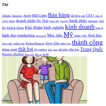
Thẻ
Bán hàng
Bill Gates
CEO
Apple
Amazon
Alibaba
bất động sản
châu Á
hạnh phúc
doanh nhân
Do Thái
cuộc sống
internet
Jack
Giao tiếp
Google
kinh doanh
Khó Khăn
khởi nghiệp
khách hàng
Ma
kinh tế
Mỹ
lãnh đạo
marketing
Mục tiêu
Nhật Bản
nhân viên
microsoft
thành công
Steve Jobs
sáng tạo
quảng cáo
Richard Branson
nông dân
thất bại
Trung Quốc
thông minh
tiền bạc
thị trường
tiết kiệm
thời gian
Warren Buffett
ấn độ
Đam mê
đầu tư