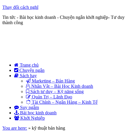
Thay đổi cách nghĩ
Tin tức - Bài học kinh doanh - Chuyện ngắn khởi nghiệp- Tư duy
thành công
Trang chủ
Chuyện ngắn
Sách hay
Marketing – Bán Hàng
Nhân Vật – Bài Học Kinh doanh
Sách tư duy – Kỹ năng sống
Quản Trị – Lãnh Đạo
Tài Chính – Ngân Hàng – Kinh Tế
Suy ngẫm
Bài học kinh doanh
Khởi Nghiệp
You are here:
»
kỹ thuật bán hàng