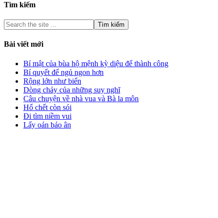
Tìm kiếm
Bài viết mới
Bí mật của bùa hộ mệnh kỳ diệu để thành công
Bí quyết để ngủ ngon hơn
Rộng lớn như biển
Dòng chảy của những suy nghĩ
Câu chuyện về nhà vua và Bà la môn
Hổ chết còn sói
Đi tìm niềm vui
Lấy oán báo ân