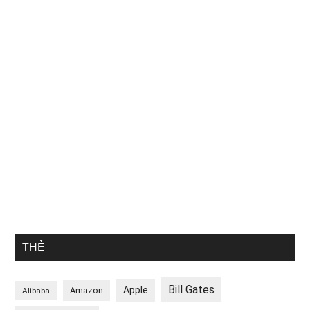
THẺ
Bill Gates
Apple
Amazon
Alibaba