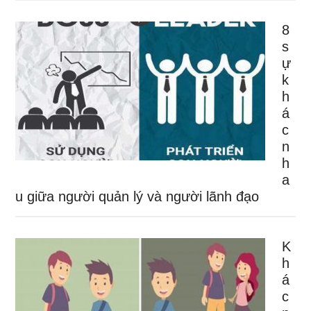
8
s
ự
k
h
á
c
n
h
a
u giữa người quản lý và người lãnh đạo
K
h
á
c