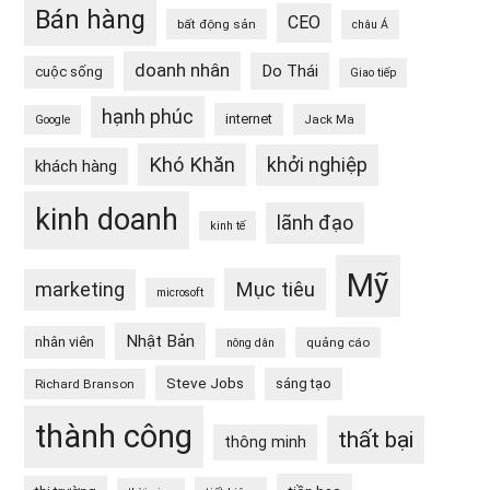
Bán hàng
CEO
bất động sản
châu Á
doanh nhân
Do Thái
cuộc sống
Giao tiếp
hạnh phúc
internet
Jack Ma
Google
Khó Khăn
khởi nghiệp
khách hàng
kinh doanh
lãnh đạo
kinh tế
Mỹ
Mục tiêu
marketing
microsoft
Nhật Bản
nhân viên
quảng cáo
nông dân
Steve Jobs
sáng tạo
Richard Branson
thành công
thất bại
thông minh