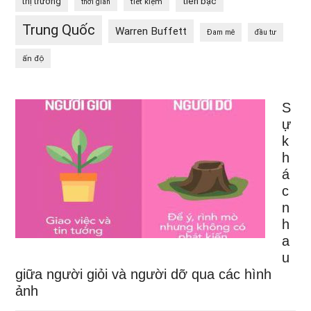
tiền bạc
thị trường
tiết kiệm
thời gian
Trung Quốc
Warren Buffett
Đam mê
đầu tư
ấn độ
S
ự
k
h
á
c
n
h
a
u
giữa người giỏi và người dỡ qua các hình
ảnh