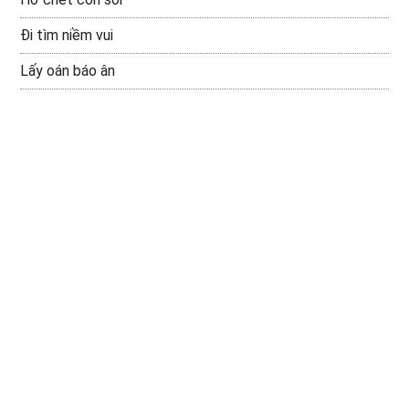
Đi tìm niềm vui
Lấy oán báo ân