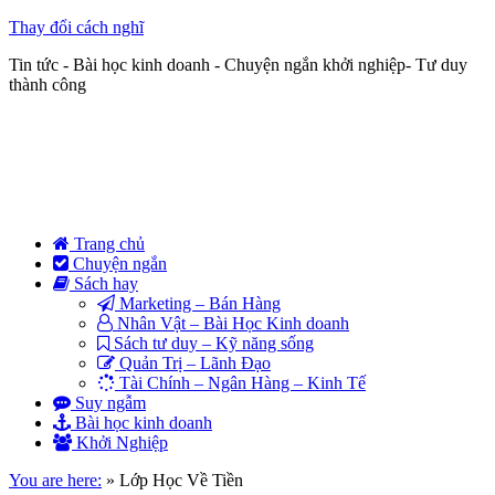
Thay đổi cách nghĩ
Tin tức - Bài học kinh doanh - Chuyện ngắn khởi nghiệp- Tư duy
thành công
Trang chủ
Chuyện ngắn
Sách hay
Marketing – Bán Hàng
Nhân Vật – Bài Học Kinh doanh
Sách tư duy – Kỹ năng sống
Quản Trị – Lãnh Đạo
Tài Chính – Ngân Hàng – Kinh Tế
Suy ngẫm
Bài học kinh doanh
Khởi Nghiệp
You are here:
»
Lớp Học Về Tiền