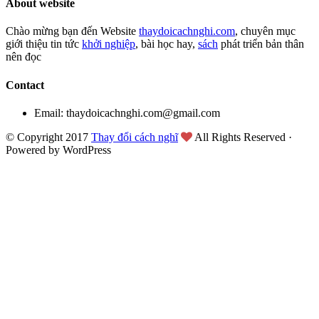
About website
Chào mừng bạn đến Website
thaydoicachnghi.com
, chuyên mục
giới thiệu tin tức
khởi nghiệp
, bài học hay,
sách
phát triển bản thân
nên đọc
Contact
Email: thaydoicachnghi.com@gmail.com
© Copyright 2017
Thay đổi cách nghĩ
All Rights Reserved ·
Powered by WordPress