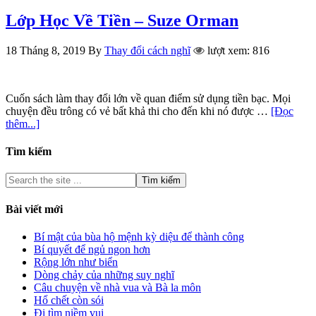
Lớp Học Về Tiền – Suze Orman
18 Tháng 8, 2019
By
Thay đổi cách nghĩ
lượt xem: 816
Cuốn sách làm thay đổi lớn về quan điểm sử dụng tiền bạc. Mọi
chuyện đều trông có vẻ bất khả thi cho đến khi nó được …
[Đọc
thêm...]
Tìm kiếm
Bài viết mới
Bí mật của bùa hộ mệnh kỳ diệu để thành công
Bí quyết để ngủ ngon hơn
Rộng lớn như biển
Dòng chảy của những suy nghĩ
Câu chuyện về nhà vua và Bà la môn
Hổ chết còn sói
Đi tìm niềm vui