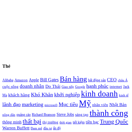
Thẻ
Bán hàng
Bill Gates
CEO
Apple
Amazon
Alibaba
bất động sản
châu Á
hạnh phúc
doanh nhân
Do Thái
cuộc sống
internet
Jack
Giao tiếp
Google
kinh doanh
Khó Khăn
khởi nghiệp
khách hàng
Ma
kinh tế
Mỹ
lãnh đạo
marketing
Mục tiêu
Nhật Bản
nhân viên
microsoft
thành công
Steve Jobs
sáng tạo
quảng cáo
Richard Branson
nông dân
thất bại
Trung Quốc
thông minh
tiền bạc
thị trường
tiết kiệm
thời gian
Warren Buffett
ấn độ
Đam mê
đầu tư