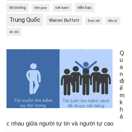
tiền bạc
thị trường
tiết kiệm
thời gian
Trung Quốc
Warren Buffett
Đam mê
đầu tư
ấn độ
Q
u
a
n
đi
ể
m
k
h
á
c nhau giữa người tự tin và người tự cao