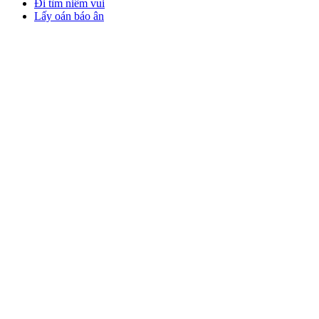
Đi tìm niềm vui
Lấy oán báo ân