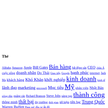
Thẻ
Bán hàng
Bill Gates
CEO
Apple
Amazon
Alibaba
bất động sản
châu Á
hạnh phúc
doanh nhân
Do Thái
cuộc sống
internet
Jack
Giao tiếp
Google
kinh doanh
Khó Khăn
khởi nghiệp
khách hàng
Ma
kinh tế
Mỹ
lãnh đạo
marketing
Mục tiêu
Nhật Bản
nhân viên
microsoft
thành công
Steve Jobs
sáng tạo
quảng cáo
Richard Branson
nông dân
thất bại
Trung Quốc
thông minh
tiền bạc
thị trường
tiết kiệm
thời gian
Warren Buffett
ấn độ
Đam mê
đầu tư