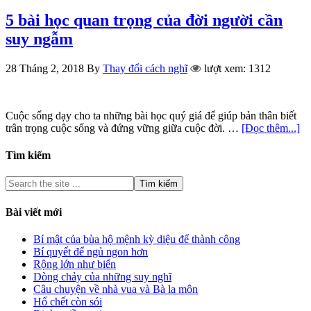
5 bài học quan trọng của đời người cần
suy ngẫm
28 Tháng 2, 2018
By
Thay đổi cách nghĩ
lượt xem: 1312
Cuộc sống dạy cho ta những bài học quý giá để giúp bản thân biết
trân trọng cuộc sống và đứng vững giữa cuộc đời. …
[Đọc thêm...]
Tìm kiếm
Bài viết mới
Bí mật của bùa hộ mệnh kỳ diệu để thành công
Bí quyết để ngủ ngon hơn
Rộng lớn như biển
Dòng chảy của những suy nghĩ
Câu chuyện về nhà vua và Bà la môn
Hổ chết còn sói