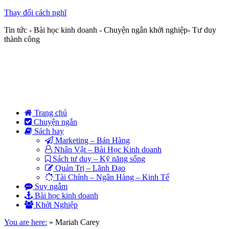
Thay đổi cách nghĩ
Tin tức - Bài học kinh doanh - Chuyện ngắn khởi nghiệp- Tư duy
thành công
Trang chủ
Chuyện ngắn
Sách hay
Marketing – Bán Hàng
Nhân Vật – Bài Học Kinh doanh
Sách tư duy – Kỹ năng sống
Quản Trị – Lãnh Đạo
Tài Chính – Ngân Hàng – Kinh Tế
Suy ngẫm
Bài học kinh doanh
Khởi Nghiệp
You are here:
»
Mariah Carey