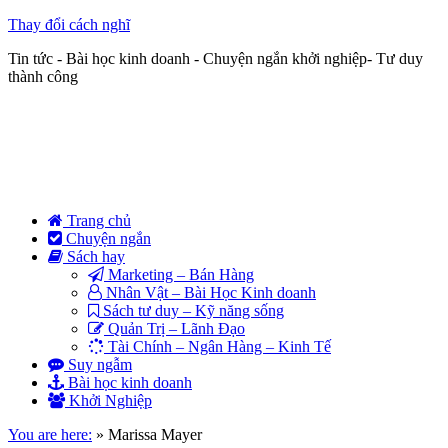
Thay đổi cách nghĩ
Tin tức - Bài học kinh doanh - Chuyện ngắn khởi nghiệp- Tư duy
thành công
Trang chủ
Chuyện ngắn
Sách hay
Marketing – Bán Hàng
Nhân Vật – Bài Học Kinh doanh
Sách tư duy – Kỹ năng sống
Quản Trị – Lãnh Đạo
Tài Chính – Ngân Hàng – Kinh Tế
Suy ngẫm
Bài học kinh doanh
Khởi Nghiệp
You are here:
»
Marissa Mayer