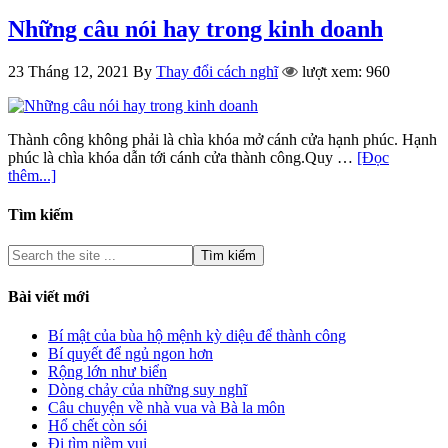
Những câu nói hay trong kinh doanh
23 Tháng 12, 2021
By
Thay đổi cách nghĩ
lượt xem: 960
Thành công không phải là chìa khóa mở cánh cửa hạnh phúc. Hạnh
phúc là chìa khóa dẫn tới cánh cửa thành công.Quy …
[Đọc
thêm...]
Tìm kiếm
Bài viết mới
Bí mật của bùa hộ mệnh kỳ diệu để thành công
Bí quyết để ngủ ngon hơn
Rộng lớn như biển
Dòng chảy của những suy nghĩ
Câu chuyện về nhà vua và Bà la môn
Hổ chết còn sói
Đi tìm niềm vui