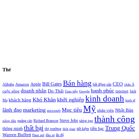
Thẻ
Bán hàng
Bill Gates
CEO
Apple
Amazon
Alibaba
bất động sản
châu Á
hạnh phúc
doanh nhân
Do Thái
cuộc sống
internet
Jack
Giao tiếp
Google
kinh doanh
Khó Khăn
khởi nghiệp
khách hàng
Ma
kinh tế
Mỹ
lãnh đạo
marketing
Mục tiêu
Nhật Bản
nhân viên
microsoft
thành công
Steve Jobs
sáng tạo
quảng cáo
Richard Branson
nông dân
thất bại
Trung Quốc
thông minh
tiền bạc
thị trường
tiết kiệm
thời gian
Warren Buffett
ấn độ
Đam mê
đầu tư