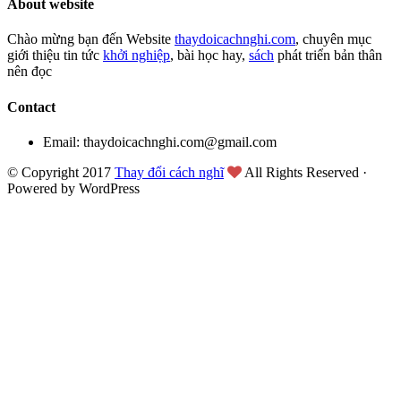
About website
Chào mừng bạn đến Website
thaydoicachnghi.com
, chuyên mục
giới thiệu tin tức
khởi nghiệp
, bài học hay,
sách
phát triển bản thân
nên đọc
Contact
Email: thaydoicachnghi.com@gmail.com
© Copyright 2017
Thay đổi cách nghĩ
All Rights Reserved ·
Powered by WordPress