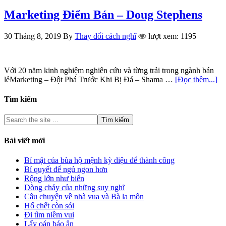
Marketing Điểm Bán – Doug Stephens
30 Tháng 8, 2019
By
Thay đổi cách nghĩ
lượt xem: 1195
Với 20 năm kinh nghiệm nghiên cứu và từng trải trong ngành bán
lẻMarketing – Đột Phá Trước Khi Bị Đá – Shama …
[Đọc thêm...]
Tìm kiếm
Bài viết mới
Bí mật của bùa hộ mệnh kỳ diệu để thành công
Bí quyết để ngủ ngon hơn
Rộng lớn như biển
Dòng chảy của những suy nghĩ
Câu chuyện về nhà vua và Bà la môn
Hổ chết còn sói
Đi tìm niềm vui
Lấy oán báo ân