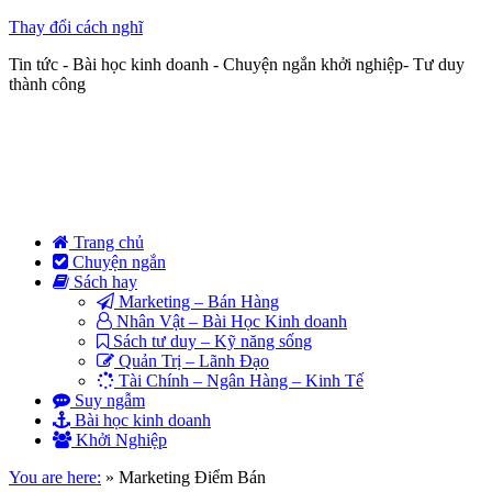
Thay đổi cách nghĩ
Tin tức - Bài học kinh doanh - Chuyện ngắn khởi nghiệp- Tư duy
thành công
Trang chủ
Chuyện ngắn
Sách hay
Marketing – Bán Hàng
Nhân Vật – Bài Học Kinh doanh
Sách tư duy – Kỹ năng sống
Quản Trị – Lãnh Đạo
Tài Chính – Ngân Hàng – Kinh Tế
Suy ngẫm
Bài học kinh doanh
Khởi Nghiệp
You are here:
»
Marketing Điểm Bán