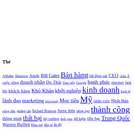
Thẻ
Bán hàng
Bill Gates
CEO
Apple
Amazon
Alibaba
bất động sản
châu Á
hạnh phúc
doanh nhân
Do Thái
cuộc sống
internet
Jack
Giao tiếp
Google
kinh doanh
Khó Khăn
khởi nghiệp
khách hàng
Ma
kinh tế
Mỹ
lãnh đạo
marketing
Mục tiêu
Nhật Bản
nhân viên
microsoft
thành công
Steve Jobs
sáng tạo
quảng cáo
Richard Branson
nông dân
thất bại
Trung Quốc
thông minh
tiền bạc
thị trường
tiết kiệm
thời gian
Warren Buffett
ấn độ
Đam mê
đầu tư