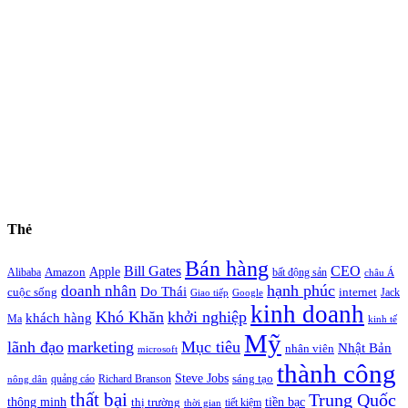
Thẻ
Bán hàng
Bill Gates
CEO
Apple
Amazon
Alibaba
bất động sản
châu Á
hạnh phúc
doanh nhân
Do Thái
cuộc sống
internet
Jack
Giao tiếp
Google
kinh doanh
Khó Khăn
khởi nghiệp
khách hàng
Ma
kinh tế
Mỹ
lãnh đạo
marketing
Mục tiêu
Nhật Bản
nhân viên
microsoft
thành công
Steve Jobs
sáng tạo
quảng cáo
Richard Branson
nông dân
thất bại
Trung Quốc
thông minh
tiền bạc
thị trường
tiết kiệm
thời gian