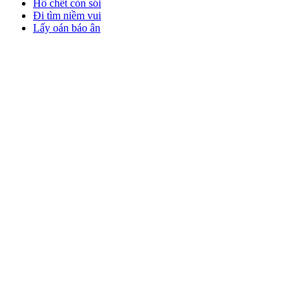
Hổ chết còn sói
Đi tìm niềm vui
Lấy oán báo ân