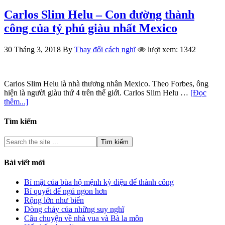
Carlos Slim Helu – Con đường thành
công của tỷ phú giàu nhất Mexico
30 Tháng 3, 2018
By
Thay đổi cách nghĩ
lượt xem: 1342
Carlos Slim Helu là nhà thương nhân Mexico. Theo Forbes, ông
hiện là người giàu thứ 4 trên thế giới. Carlos Slim Helu …
[Đọc
thêm...]
Tìm kiếm
Bài viết mới
Bí mật của bùa hộ mệnh kỳ diệu để thành công
Bí quyết để ngủ ngon hơn
Rộng lớn như biển
Dòng chảy của những suy nghĩ
Câu chuyện về nhà vua và Bà la môn