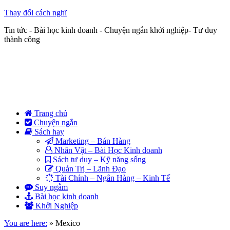
Thay đổi cách nghĩ
Tin tức - Bài học kinh doanh - Chuyện ngắn khởi nghiệp- Tư duy
thành công
Trang chủ
Chuyện ngắn
Sách hay
Marketing – Bán Hàng
Nhân Vật – Bài Học Kinh doanh
Sách tư duy – Kỹ năng sống
Quản Trị – Lãnh Đạo
Tài Chính – Ngân Hàng – Kinh Tế
Suy ngẫm
Bài học kinh doanh
Khởi Nghiệp
You are here:
»
Mexico