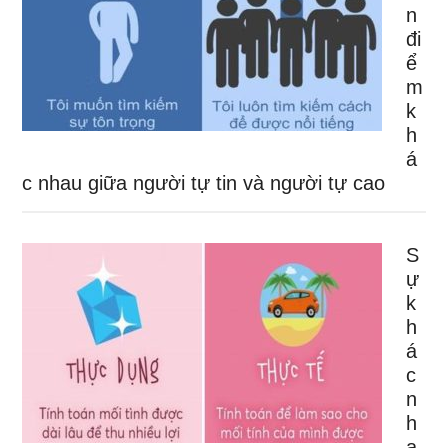
n
đi
ể
m
k
h
á
c nhau giữa người tự tin và người tự cao
S
ự
k
h
á
c
n
h
a