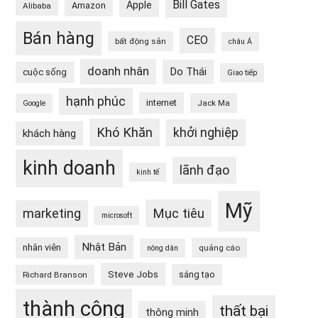
Bill Gates
Apple
Amazon
Alibaba
Bán hàng
CEO
bất động sản
châu Á
doanh nhân
Do Thái
cuộc sống
Giao tiếp
hạnh phúc
internet
Jack Ma
Google
Khó Khăn
khởi nghiệp
khách hàng
kinh doanh
lãnh đạo
kinh tế
Mỹ
Mục tiêu
marketing
microsoft
Nhật Bản
nhân viên
quảng cáo
nông dân
Steve Jobs
sáng tạo
Richard Branson
thành công
thất bại
thông minh