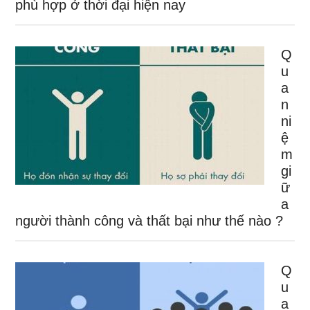
phù hợp ở thời đại hiện nay
Q
u
a
n
ni
ệ
m
gi
ữ
a
người thành công và thất bại như thế nào ?
Q
u
a