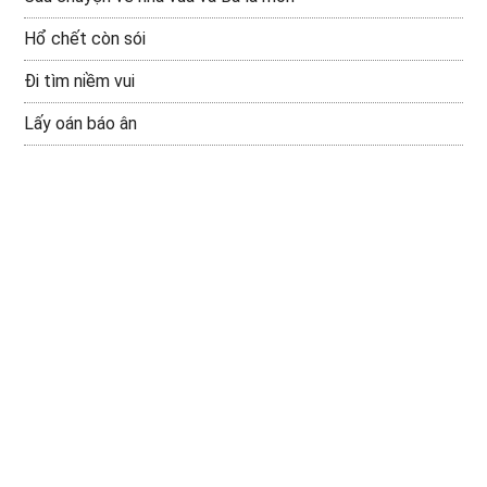
Hổ chết còn sói
Đi tìm niềm vui
Lấy oán báo ân