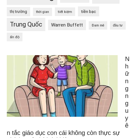
tiền bạc
thị trường
tiết kiệm
thời gian
Trung Quốc
Warren Buffett
Đam mê
đầu tư
ấn độ
N
h
ữ
n
g
n
g
u
y
ê
n tắc giáo dục con cái không còn thực sự