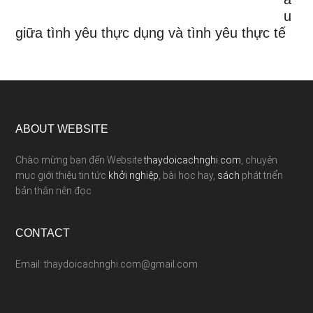
u
giữa tình yêu thực dụng và tình yêu thực tế
ABOUT WEBSITE
Chào mừng bạn đến Website
thaydoicachnghi.com
, chuyên
mục giới thiệu tin tức
khởi nghiệp
, bài học hay,
sách
phát triển
bản thân nên đọc
CONTACT
Email: thaydoicachnghi.com@gmail.com