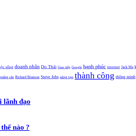
hạnh phúc
doanh nhân
Do Thái
uộc sống
internet
Jack Ma
Giao tiếp
Google
thành công
thông minh
Steve Jobs
sáng tạo
quảng cáo
Richard Branson
i lãnh đạo
 thế nào ?