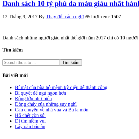
Danh sách 10 tỷ phú da màu giàu nhất hàn
12 Tháng 9, 2017
By
Thay đổi cách nghĩ
lượt xem: 1507
Danh sách những người giàu nhất thế giới năm 2017 chỉ có 10 người
Tìm kiếm
Bài viết mới
Bí mật của bùa hộ mệnh kỳ diệu để thành công
Bí quyết để ngủ ngon hơn
Rộng lớn như biển
Dòng chảy của những suy nghĩ
Câu chuyện về nhà vua và Bà la môn
Hổ chết còn sói
Đi tìm niềm vui
Lấy oán báo ân