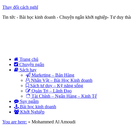
Thay đổi cách nghĩ
Tin tức - Bài học kinh doanh - Chuyện ngắn khởi nghiệp- Tư duy th
Trang chủ
Chuyện ngắn
Sách hay
Marketing – Bán Hàng
Nhân Vật – Bài Học Kinh doanh
Sách tư duy – Kỹ năng sống
Quản Trị – Lãnh Đạo
Tài Chính – Ngân Hàng – Kinh Tế
Suy ngẫm
Bài học kinh doanh
Khởi Nghiệp
You are here:
»
Mohammed Al Amoudi