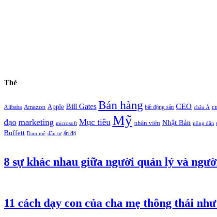
Thẻ
Bán hàng
Bill Gates
CEO
Apple
Amazon
c
Alibaba
bất động sản
châu Á
Mỹ
đạo
marketing
Mục tiêu
Nhật Bản
nhân viên
microsoft
nông dân
Buffett
ấn độ
Đam mê
đầu tư
8 sự khác nhau giữa người quản lý và ngườ
11 cách dạy con của cha mẹ thông thái như