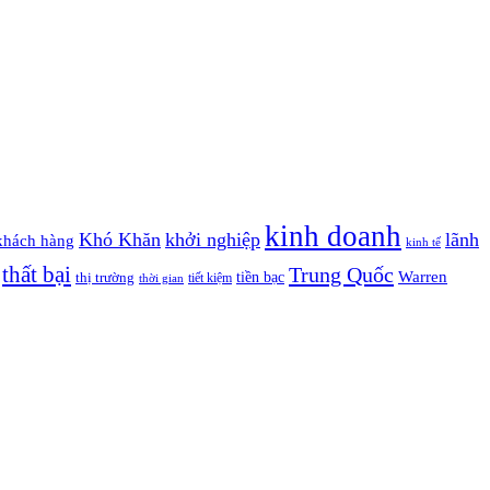
kinh doanh
Khó Khăn
khởi nghiệp
lãnh
khách hàng
kinh tế
thất bại
Trung Quốc
Warren
tiền bạc
thị trường
tiết kiệm
thời gian