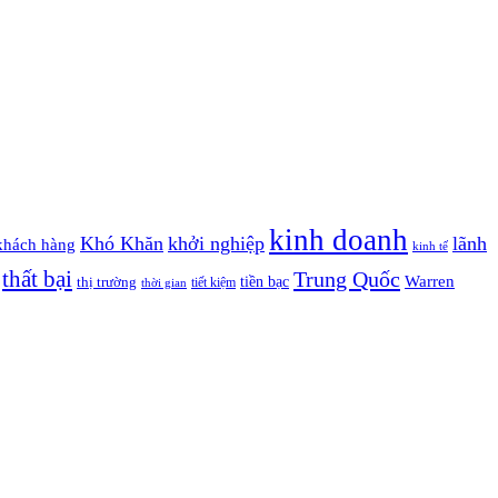
kinh doanh
Khó Khăn
khởi nghiệp
lãnh
khách hàng
kinh tế
thất bại
Trung Quốc
Warren
tiền bạc
thị trường
tiết kiệm
thời gian