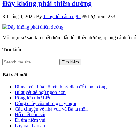
Đây không phải thiên đường
3 Tháng 1, 2025
By
Thay đổi cách nghĩ
lượt xem: 233
Một mục sư sau khi chết được dẫn lên thiên đường, quang cảnh ở 
Tìm kiếm
Bài viết mới
Bí mật của bùa hộ mệnh kỳ diệu để thành công
Bí quyết để ngủ ngon hơn
Rộng lớn như biển
Dòng chảy của những suy nghĩ
Câu chuyện về nhà vua và Bà la môn
Hổ chết còn sói
Đi tìm niềm vui
Lấy oán báo ân