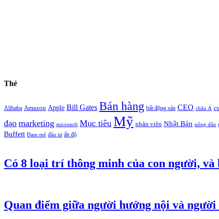
Thẻ
Bán hàng
Bill Gates
CEO
Apple
Amazon
c
Alibaba
bất động sản
châu Á
Mỹ
đạo
marketing
Mục tiêu
Nhật Bản
nhân viên
microsoft
nông dân
Buffett
ấn độ
Đam mê
đầu tư
Có 8 loại trí thông minh của con người, và
Quan điểm giữa người hướng nội và người 