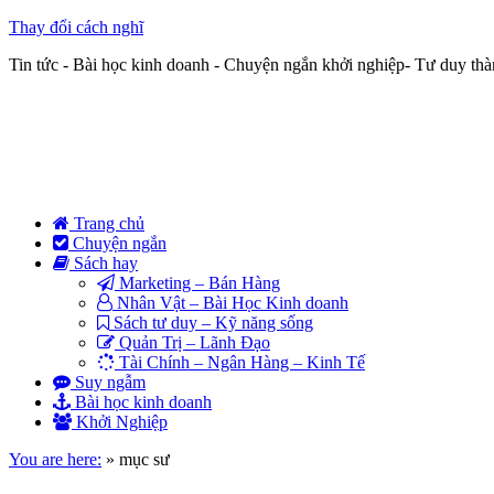
Thay đổi cách nghĩ
Tin tức - Bài học kinh doanh - Chuyện ngắn khởi nghiệp- Tư duy th
Trang chủ
Chuyện ngắn
Sách hay
Marketing – Bán Hàng
Nhân Vật – Bài Học Kinh doanh
Sách tư duy – Kỹ năng sống
Quản Trị – Lãnh Đạo
Tài Chính – Ngân Hàng – Kinh Tế
Suy ngẫm
Bài học kinh doanh
Khởi Nghiệp
You are here:
»
mục sư