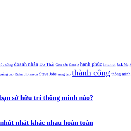
hạnh phúc
doanh nhân
Do Thái
uộc sống
internet
Jack Ma
Giao tiếp
Google
thành công
thông minh
Steve Jobs
sáng tạo
quảng cáo
Richard Branson
 bạn sở hữu trí thông minh nào?
nhút nhát khác nhau hoàn toàn