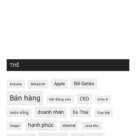
THẺ
Bill Gates
Apple
Amazon
Alibaba
Bán hàng
CEO
bất động sản
châu Á
doanh nhân
Do Thái
cuộc sống
Giao tiếp
hạnh phúc
internet
Jack Ma
Google