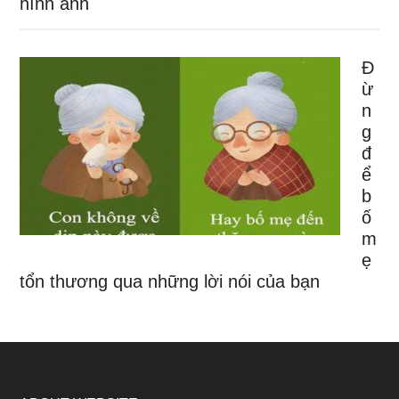
hình ảnh
Đ
ừ
n
g
đ
ể
b
ố
m
ẹ
tổn thương qua những lời nói của bạn