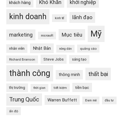
Khó Khăn
khởi nghiệp
khách hàng
kinh doanh
lãnh đạo
kinh tế
Mỹ
Mục tiêu
marketing
microsoft
Nhật Bản
nhân viên
quảng cáo
nông dân
Steve Jobs
sáng tạo
Richard Branson
thành công
thất bại
thông minh
tiền bạc
thị trường
tiết kiệm
thời gian
Trung Quốc
Warren Buffett
Đam mê
đầu tư
ấn độ