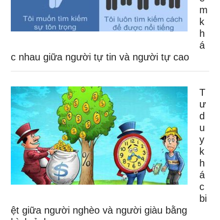
m
k
h
á
c nhau giữa người tự tin và người tự cao
T
ư
d
u
y
k
h
á
c
bi
ệt giữa người nghèo và người giàu bằng