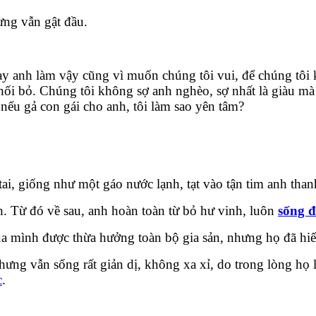
ưng vẫn gật đầu.
i nay anh làm vậy cũng vì muốn chúng tôi vui, để chúng tô
ối bỏ. Chúng tôi không sợ anh nghèo, sợ nhất là giàu mà
 nếu gả con gái cho anh, tôi làm sao yên tâm?
tai, giống như một gáo nước lạnh, tạt vào tận tim anh than
h. Từ đó về sau, anh hoàn toàn từ bỏ hư vinh, luôn
sống đ
a mình được thừa hưởng toàn bộ gia sản, nhưng họ đã hiến
ưng vẫn sống rất giản dị, không xa xỉ, do trong lòng họ l
c
.