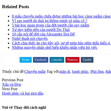
Related Posts
8 mẩu chuyện ngắn chứa đựng những bài học càng ngẫm càng 
Vì sao người do thái lại thông minh và giàu có ?
5 bài học quan trọng của đời người cần suy ngẫm
Tư duy kiếm tiền của người Do Thái
10 câu nói để đời của Alexander Đại Đế
Nghệ thuật nói chuyện
Cách chia thức ăn cho bầy sói, sư tử giúp báo nhìn thấu hiểu 4 
Những nguyên nhân phổ biến khiến nhân viên bỏ việc
Twitter
Facebook
LinkedIn
Pinterest
Tumblr
Share on
Thuộc chủ đề:
Chuyện ngắn
Tag với:
giản dị
,
hạnh phúc
,
Phú ông
,
thẳ
Previous Post
Xấu và Đẹp
Next Post
Hạnh phúc và hai giọt dầu
Nói về
Thay đổi cách nghĩ