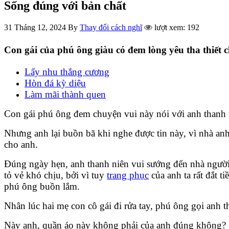
Sống đúng với bản chất
31 Tháng 12, 2024
By
Thay đổi cách nghĩ
lượt xem: 192
Con gái của phú ông giàu có đem lòng yêu tha thiết
Lấy nhu thắng cương
Hòn đá kỳ diệu
Làm mãi thành quen
Con gái phú ông đem chuyện vui này nói với anh thanh 
Nhưng anh lại buồn bã khi nghe được tin này, vì nhà anh
cho anh.
Đúng ngày hẹn, anh thanh niên vui sướng đến nhà người 
tỏ vẻ khó chịu, bởi vì tuy
trang phục
của anh ta rất đắt 
phú ông buồn lắm.
Nhân lúc hai mẹ con cô gái đi rửa tay, phú ông gọi anh th
Này anh, quần áo này không phải của anh đúng không?