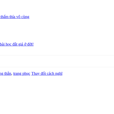
thấm thía vô cùng
bài học đắt giá ở đời!
ng thắn
,
trang phục
Thay đổi cách nghĩ