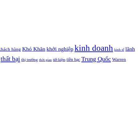
kinh doanh
Khó Khăn
khởi nghiệp
lãnh
khách hàng
kinh tế
thất bại
Trung Quốc
Warren
tiền bạc
thị trường
tiết kiệm
thời gian