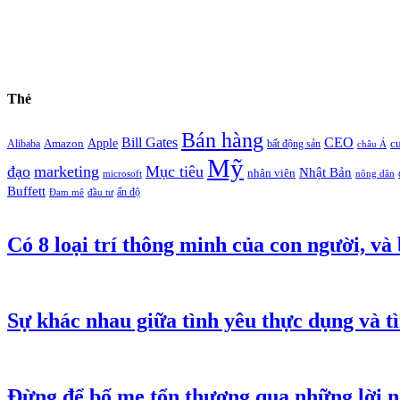
Thẻ
Bán hàng
Bill Gates
CEO
Apple
Amazon
c
Alibaba
bất động sản
châu Á
Mỹ
đạo
marketing
Mục tiêu
Nhật Bản
nhân viên
microsoft
nông dân
Buffett
ấn độ
Đam mê
đầu tư
Có 8 loại trí thông minh của con người, và
Sự khác nhau giữa tình yêu thực dụng và tì
Đừng để bố mẹ tổn thương qua những lời n