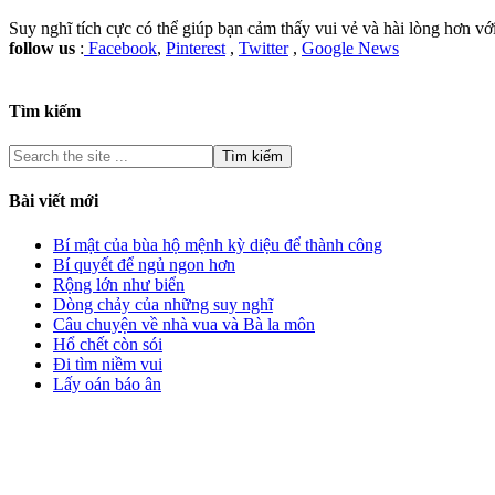
Suy nghĩ tích cực có thể giúp bạn cảm thấy vui vẻ và hài lòng hơn v
follow us
:
Facebook
,
Pinterest
,
Twitter
,
Google News
Tìm kiếm
Bài viết mới
Bí mật của bùa hộ mệnh kỳ diệu để thành công
Bí quyết để ngủ ngon hơn
Rộng lớn như biển
Dòng chảy của những suy nghĩ
Câu chuyện về nhà vua và Bà la môn
Hổ chết còn sói
Đi tìm niềm vui
Lấy oán báo ân