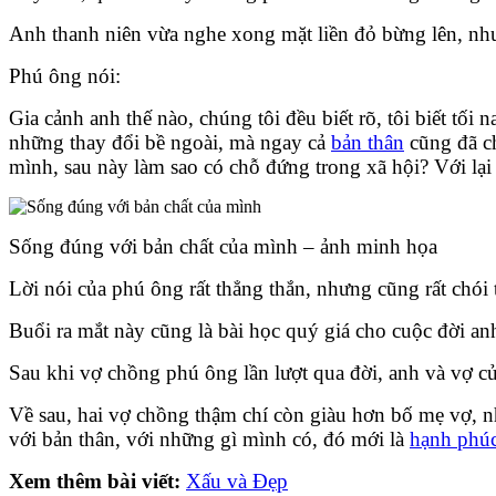
Anh thanh niên vừa nghe xong mặt liền đỏ bừng lên, nh
Phú ông nói:
Gia cảnh anh thế nào, chúng tôi đều biết rõ, tôi biết tố
những thay đổi bề ngoài, mà ngay cả
bản thân
cũng đã ch
mình, sau này làm sao có chỗ đứng trong xã hội? Với lại
Sống đúng với bản chất của mình – ảnh minh họa
Lời nói của phú ông rất thẳng thắn, nhưng cũng rất chói 
Buổi ra mắt này cũng là bài học quý giá cho cuộc đời an
Sau khi vợ chồng phú ông lần lượt qua đời, anh và vợ củ
Về sau, hai vợ chồng thậm chí còn giàu hơn bố mẹ vợ, nh
với bản thân, với những gì mình có, đó mới là
hạnh phú
Xem thêm bài viết:
Xấu và Đẹp