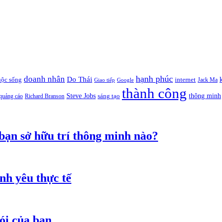
hạnh phúc
doanh nhân
Do Thái
uộc sống
internet
Jack Ma
Giao tiếp
Google
thành công
thông minh
Steve Jobs
sáng tạo
quảng cáo
Richard Branson
 bạn sở hữu trí thông minh nào?
nh yêu thực tế
ói của bạn