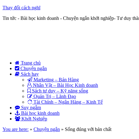
Thay đổi cách nghĩ
Tin tức - Bài học kinh doanh - Chuyện ngắn khởi nghiệp- Tư duy th
Trang chủ
Chuyện ngắn
Sách hay
Marketing – Bán Hàng
Nhân Vật – Bài Học Kinh doanh
Sách tư duy – Kỹ năng sống
Quản Trị – Lãnh Đạo
Tài Chính – Ngân Hàng – Kinh Tế
Suy ngẫm
Bài học kinh doanh
Khởi Nghiệp
You are here:
»
Chuyện ngắn
»
Sống đúng với bản chất