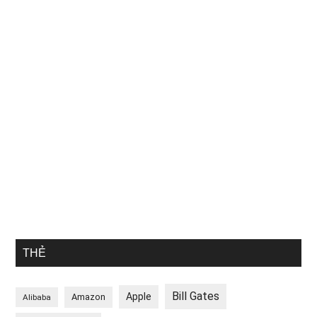
THẺ
Bill Gates
Apple
Amazon
Alibaba