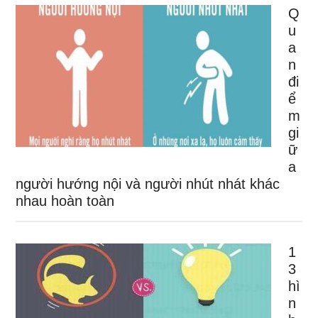
Q
u
a
n
đi
ể
m
gi
ữ
a
người hướng nội và người nhút nhát khác
nhau hoàn toàn
1
3
hì
n