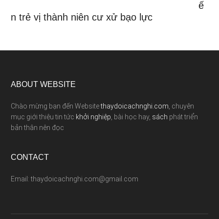
ế
n trẻ vị thành niên cư xử bạo lực
ABOUT WEBSITE
Chào mừng bạn đến Website
thaydoicachnghi.com
, chuyên
mục giới thiệu tin tức
khởi nghiệp
, bài học hay,
sách
phát triển
bản thân nên đọc
CONTACT
Email: thaydoicachnghi.com@gmail.com