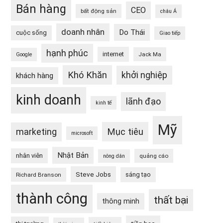
Bán hàng
CEO
bất động sản
châu Á
doanh nhân
Do Thái
cuộc sống
Giao tiếp
hạnh phúc
internet
Jack Ma
Google
Khó Khăn
khởi nghiệp
khách hàng
kinh doanh
lãnh đạo
kinh tế
Mỹ
Mục tiêu
marketing
microsoft
Nhật Bản
nhân viên
quảng cáo
nông dân
Steve Jobs
sáng tạo
Richard Branson
thành công
thất bại
thông minh