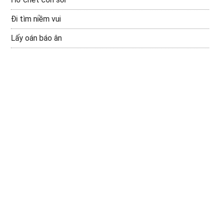
Đi tìm niềm vui
Lấy oán báo ân