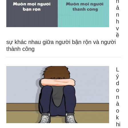
h
ả
n
h
v
ề
sự khác nhau giữa người bận rộn và người
thành công
L
ý
d
o
n
à
o
k
hi