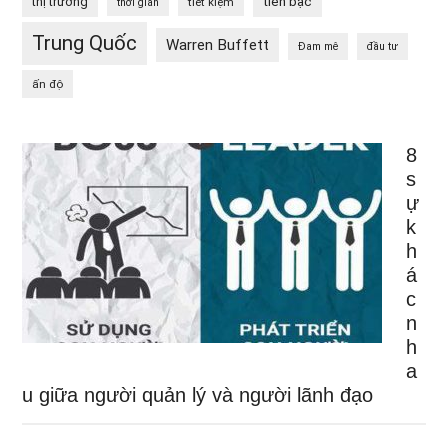
tiền bạc
thị trường
tiết kiệm
thời gian
Trung Quốc
Warren Buffett
Đam mê
đầu tư
ấn độ
8
s
ự
k
h
á
c
n
h
a
u giữa người quản lý và người lãnh đạo