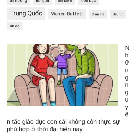
tiền bạc
thị trường
tiết kiệm
thời gian
Trung Quốc
Warren Buffett
Đam mê
đầu tư
ấn độ
N
h
ữ
n
g
n
g
u
y
ê
n tắc giáo dục con cái không còn thực sự
phù hợp ở thời đại hiện nay