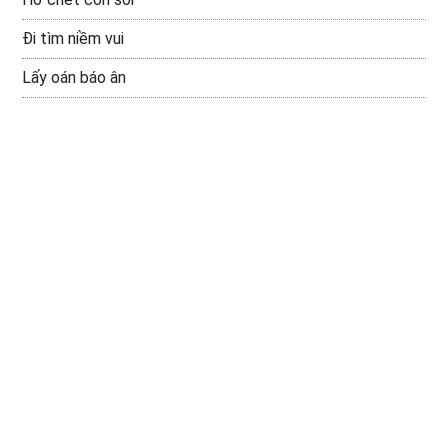
Đi tìm niềm vui
Lấy oán báo ân