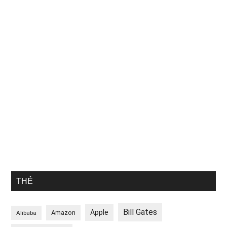
THẺ
Bill Gates
Apple
Amazon
Alibaba