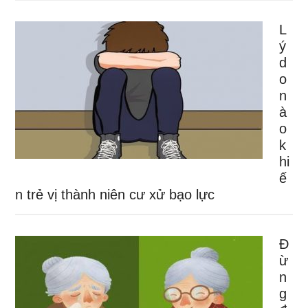
L
ý
d
o
n
à
o
k
hi
ế
n trẻ vị thành niên cư xử bạo lực
Đ
ừ
n
g