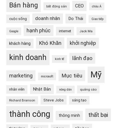
Bán hàng
CEO
bất động sản
châu Á
doanh nhân
Do Thái
cuộc sống
Giao tiếp
hạnh phúc
internet
Jack Ma
Google
Khó Khăn
khởi nghiệp
khách hàng
kinh doanh
lãnh đạo
kinh tế
Mỹ
Mục tiêu
marketing
microsoft
Nhật Bản
nhân viên
quảng cáo
nông dân
Steve Jobs
sáng tạo
Richard Branson
thành công
thất bại
thông minh