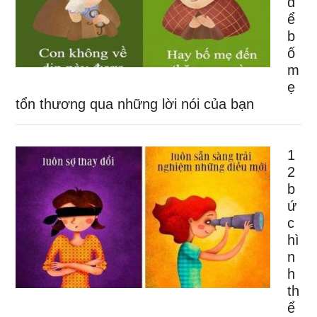
đ
ể
b
ố
m
ẹ
tổn thương qua những lời nói của bạn
1
2
b
ứ
c
hì
n
h
th
ể