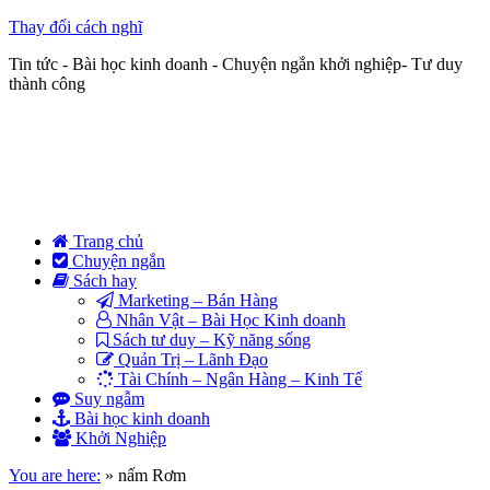
Thay đổi cách nghĩ
Tin tức - Bài học kinh doanh - Chuyện ngắn khởi nghiệp- Tư duy
thành công
Trang chủ
Chuyện ngắn
Sách hay
Marketing – Bán Hàng
Nhân Vật – Bài Học Kinh doanh
Sách tư duy – Kỹ năng sống
Quản Trị – Lãnh Đạo
Tài Chính – Ngân Hàng – Kinh Tế
Suy ngẫm
Bài học kinh doanh
Khởi Nghiệp
You are here:
»
nấm Rơm