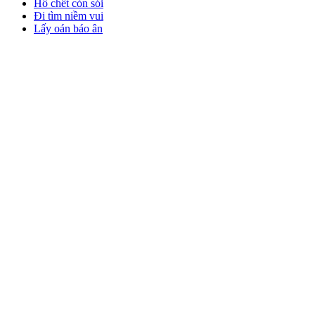
Hổ chết còn sói
Đi tìm niềm vui
Lấy oán báo ân