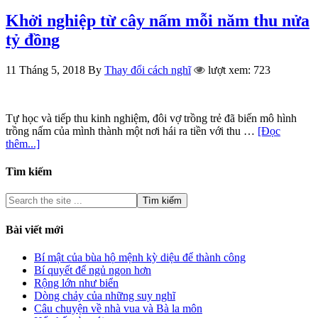
Khởi nghiệp từ cây nấm mỗi năm thu nửa
tỷ đồng
11 Tháng 5, 2018
By
Thay đổi cách nghĩ
lượt xem: 723
Tự học và tiếp thu kinh nghiệm, đôi vợ trồng trẻ đã biến mô hình
trồng nấm của mình thành một nơi hái ra tiền với thu …
[Đọc
thêm...]
Tìm kiếm
Bài viết mới
Bí mật của bùa hộ mệnh kỳ diệu để thành công
Bí quyết để ngủ ngon hơn
Rộng lớn như biển
Dòng chảy của những suy nghĩ
Câu chuyện về nhà vua và Bà la môn