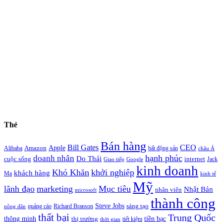
Thẻ
Bán hàng
Bill Gates
CEO
Apple
Amazon
Alibaba
bất động sản
châu Á
hạnh phúc
doanh nhân
Do Thái
cuộc sống
internet
Jack
Giao tiếp
Google
kinh doanh
Khó Khăn
khởi nghiệp
khách hàng
Ma
kinh tế
Mỹ
lãnh đạo
marketing
Mục tiêu
Nhật Bản
nhân viên
microsoft
thành công
Steve Jobs
sáng tạo
quảng cáo
Richard Branson
nông dân
thất bại
Trung Quốc
thông minh
tiền bạc
thị trường
tiết kiệm
thời gian