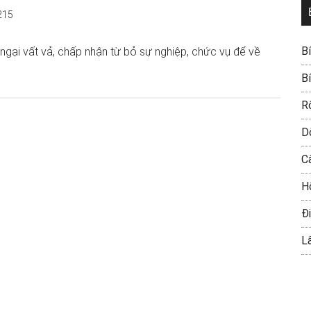
215
B
ngại vất vả, chấp nhận từ bỏ sự nghiệp, chức vụ để về
B
R
D
C
H
Đi
L