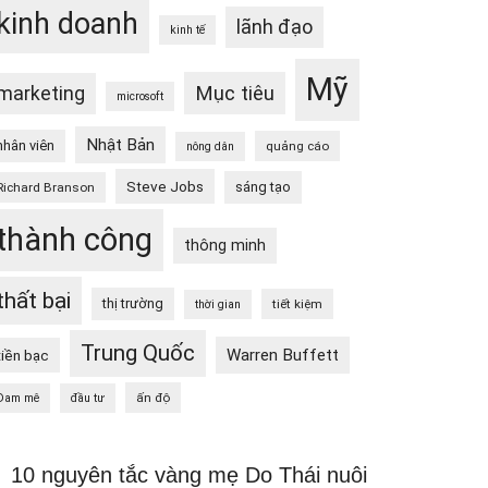
kinh doanh
lãnh đạo
kinh tế
Mỹ
Mục tiêu
marketing
microsoft
Nhật Bản
nhân viên
quảng cáo
nông dân
Steve Jobs
sáng tạo
Richard Branson
thành công
thông minh
thất bại
thị trường
tiết kiệm
thời gian
Trung Quốc
Warren Buffett
tiền bạc
ấn độ
Đam mê
đầu tư
10 nguyên tắc vàng mẹ Do Thái nuôi