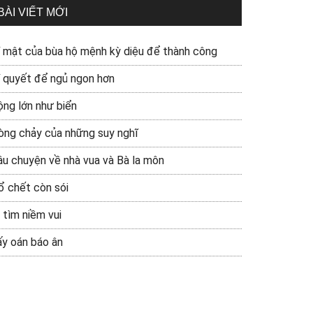
BÀI VIẾT MỚI
í mật của bùa hộ mệnh kỳ diệu để thành công
í quyết để ngủ ngon hơn
ộng lớn như biển
òng chảy của những suy nghĩ
âu chuyện về nhà vua và Bà la môn
ổ chết còn sói
 tìm niềm vui
ấy oán báo ân