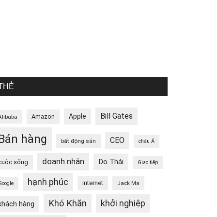
THẺ
Bill Gates
Apple
Amazon
Alibaba
Bán hàng
CEO
bất động sản
châu Á
doanh nhân
Do Thái
cuộc sống
Giao tiếp
hạnh phúc
internet
Jack Ma
Google
Khó Khăn
khởi nghiệp
khách hàng