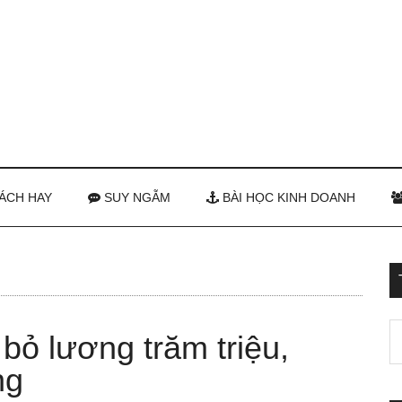
ÁCH HAY
SUY NGẪM
BÀI HỌC KINH DOANH
ỏ lương trăm triệu,
ng