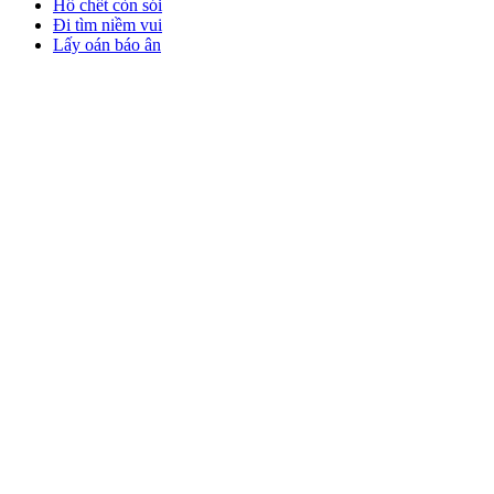
Hổ chết còn sói
Đi tìm niềm vui
Lấy oán báo ân