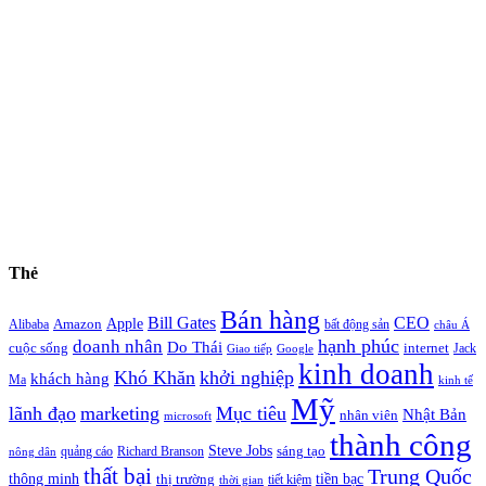
Thẻ
Bán hàng
Bill Gates
CEO
Apple
Amazon
Alibaba
bất động sản
châu Á
hạnh phúc
doanh nhân
Do Thái
cuộc sống
internet
Jack
Giao tiếp
Google
kinh doanh
Khó Khăn
khởi nghiệp
khách hàng
Ma
kinh tế
Mỹ
lãnh đạo
marketing
Mục tiêu
Nhật Bản
nhân viên
microsoft
thành công
Steve Jobs
sáng tạo
quảng cáo
Richard Branson
nông dân
thất bại
Trung Quốc
thông minh
tiền bạc
thị trường
tiết kiệm
thời gian