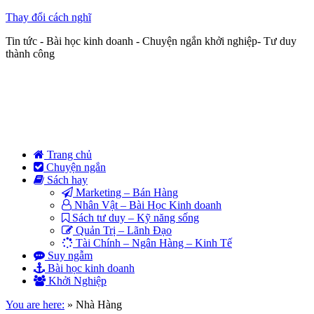
Thay đổi cách nghĩ
Tin tức - Bài học kinh doanh - Chuyện ngắn khởi nghiệp- Tư duy
thành công
Trang chủ
Chuyện ngắn
Sách hay
Marketing – Bán Hàng
Nhân Vật – Bài Học Kinh doanh
Sách tư duy – Kỹ năng sống
Quản Trị – Lãnh Đạo
Tài Chính – Ngân Hàng – Kinh Tế
Suy ngẫm
Bài học kinh doanh
Khởi Nghiệp
You are here:
»
Nhà Hàng