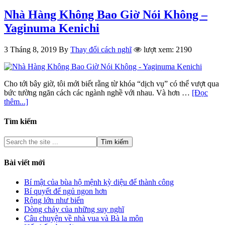
Nhà Hàng Không Bao Giờ Nói Không –
Yaginuma Kenichi
3 Tháng 8, 2019
By
Thay đổi cách nghĩ
lượt xem: 2190
Cho tới bây giờ, tôi mới biết rằng từ khóa “dịch vụ” có thể vượt qua
bức tường ngăn cách các ngành nghề với nhau. Và hơn …
[Đọc
thêm...]
Tìm kiếm
Bài viết mới
Bí mật của bùa hộ mệnh kỳ diệu để thành công
Bí quyết để ngủ ngon hơn
Rộng lớn như biển
Dòng chảy của những suy nghĩ
Câu chuyện về nhà vua và Bà la môn