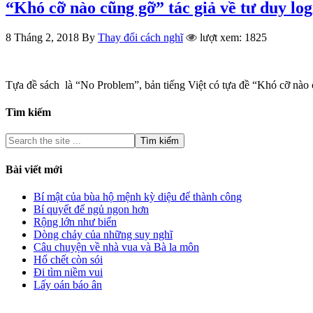
“Khó cỡ nào cũng gỡ” tác giả về tư duy l
8 Tháng 2, 2018
By
Thay đổi cách nghĩ
lượt xem: 1825
Tựa đề sách là “No Problem”, bản tiếng Việt có tựa đề “Khó cỡ nào 
Tìm kiếm
Bài viết mới
Bí mật của bùa hộ mệnh kỳ diệu để thành công
Bí quyết để ngủ ngon hơn
Rộng lớn như biển
Dòng chảy của những suy nghĩ
Câu chuyện về nhà vua và Bà la môn
Hổ chết còn sói
Đi tìm niềm vui
Lấy oán báo ân