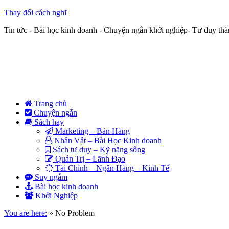
Thay đổi cách nghĩ
Tin tức - Bài học kinh doanh - Chuyện ngắn khởi nghiệp- Tư duy th
Trang chủ
Chuyện ngắn
Sách hay
Marketing – Bán Hàng
Nhân Vật – Bài Học Kinh doanh
Sách tư duy – Kỹ năng sống
Quản Trị – Lãnh Đạo
Tài Chính – Ngân Hàng – Kinh Tế
Suy ngẫm
Bài học kinh doanh
Khởi Nghiệp
You are here:
»
No Problem