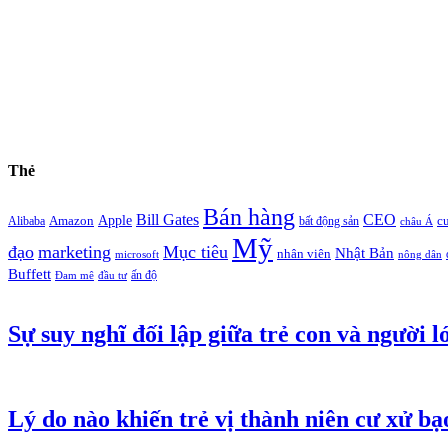
Thẻ
Bán hàng
Bill Gates
CEO
Apple
Amazon
c
Alibaba
bất động sản
châu Á
Mỹ
đạo
marketing
Mục tiêu
Nhật Bản
nhân viên
microsoft
nông dân
Buffett
ấn độ
Đam mê
đầu tư
Sự suy nghĩ đối lập giữa trẻ con và người l
Lý do nào khiến trẻ vị thành niên cư xử bạ