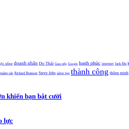
hạnh phúc
doanh nhân
Do Thái
uộc sống
internet
Jack Ma
Giao tiếp
Google
thành công
thông minh
Steve Jobs
sáng tạo
quảng cáo
Richard Branson
ớn khiến bạn bật cười
o lực