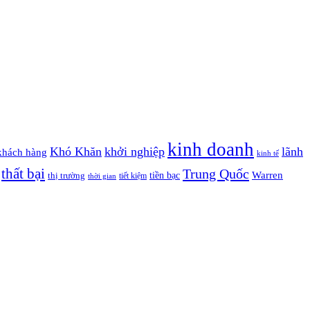
kinh doanh
Khó Khăn
khởi nghiệp
lãnh
khách hàng
kinh tế
thất bại
Trung Quốc
Warren
tiền bạc
thị trường
tiết kiệm
thời gian