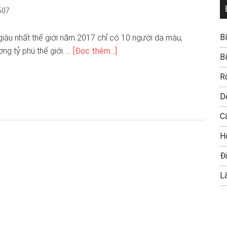
507
B
iàu nhất thế giới năm 2017 chỉ có 10 người da màu,
ng tỷ phú thế giới. …
[Đọc thêm...]
B
R
D
C
H
Đi
L