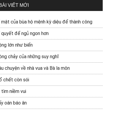
BÀI VIẾT MỚI
í mật của bùa hộ mệnh kỳ diệu để thành công
í quyết để ngủ ngon hơn
ộng lớn như biển
òng chảy của những suy nghĩ
âu chuyện về nhà vua và Bà la môn
ổ chết còn sói
 tìm niềm vui
ấy oán báo ân