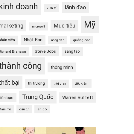
kinh doanh
lãnh đạo
kinh tế
Mỹ
Mục tiêu
marketing
microsoft
Nhật Bản
nhân viên
quảng cáo
nông dân
Steve Jobs
sáng tạo
Richard Branson
thành công
thông minh
thất bại
thị trường
tiết kiệm
thời gian
Trung Quốc
Warren Buffett
tiền bạc
ấn độ
Đam mê
đầu tư