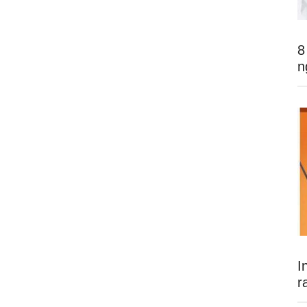
8
n
I
r