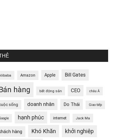
THẺ
Bill Gates
Apple
Amazon
Alibaba
Bán hàng
CEO
bất động sản
châu Á
doanh nhân
Do Thái
cuộc sống
Giao tiếp
hạnh phúc
internet
Jack Ma
Google
Khó Khăn
khởi nghiệp
khách hàng