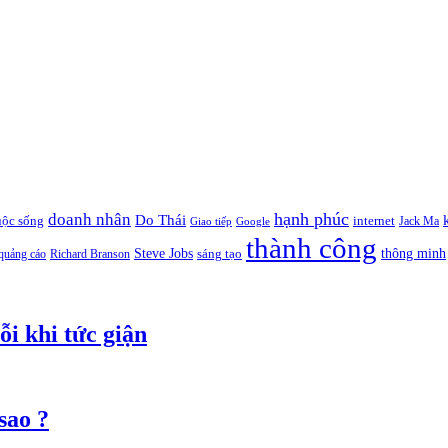
hạnh phúc
doanh nhân
Do Thái
uộc sống
internet
Jack Ma
Giao tiếp
Google
thành công
thông minh
Steve Jobs
sáng tạo
quảng cáo
Richard Branson
ỗi khi tức giận
sao ?