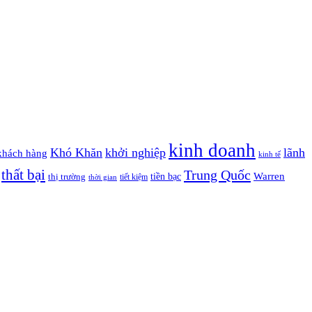
kinh doanh
Khó Khăn
khởi nghiệp
lãnh
khách hàng
kinh tế
thất bại
Trung Quốc
Warren
tiền bạc
thị trường
tiết kiệm
thời gian