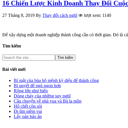
16 Chiến Lược Kinh Doanh Thay Đổi Cuộc
27 Tháng 8, 2019
By
Thay đổi cách nghĩ
lượt xem: 1140
Để xây dựng một doanh nghiệp thành công cần có thời gian. Đó là c
Tìm kiếm
Bài viết mới
Bí mật của bùa hộ mệnh kỳ diệu để thành công
Bí quyết để ngủ ngon hơn
Rộng lớn như biển
Dòng chảy của những suy nghĩ
Câu chuyện về nhà vua và Bà la môn
Hổ chết còn sói
Đi tìm niềm vui
Lấy oán báo ân