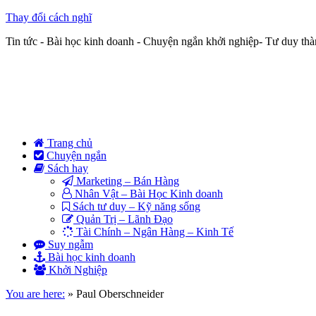
Thay đổi cách nghĩ
Tin tức - Bài học kinh doanh - Chuyện ngắn khởi nghiệp- Tư duy th
Trang chủ
Chuyện ngắn
Sách hay
Marketing – Bán Hàng
Nhân Vật – Bài Học Kinh doanh
Sách tư duy – Kỹ năng sống
Quản Trị – Lãnh Đạo
Tài Chính – Ngân Hàng – Kinh Tế
Suy ngẫm
Bài học kinh doanh
Khởi Nghiệp
You are here:
»
Paul Oberschneider