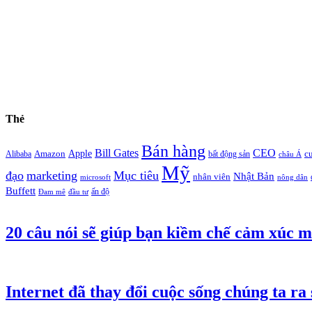
Thẻ
Bán hàng
Bill Gates
CEO
Apple
Amazon
c
Alibaba
bất động sản
châu Á
Mỹ
đạo
marketing
Mục tiêu
Nhật Bản
nhân viên
microsoft
nông dân
Buffett
ấn độ
Đam mê
đầu tư
20 câu nói sẽ giúp bạn kiềm chế cảm xúc m
Internet đã thay đổi cuộc sống chúng ta ra 