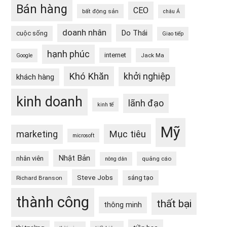
Bán hàng
CEO
bất động sản
châu Á
doanh nhân
Do Thái
cuộc sống
Giao tiếp
hạnh phúc
internet
Jack Ma
Google
Khó Khăn
khởi nghiệp
khách hàng
kinh doanh
lãnh đạo
kinh tế
Mỹ
Mục tiêu
marketing
microsoft
Nhật Bản
nhân viên
quảng cáo
nông dân
Steve Jobs
sáng tạo
Richard Branson
thành công
thất bại
thông minh