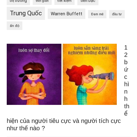
tiền bạc
thị trường
tiết kiệm
thời gian
Trung Quốc
Warren Buffett
Đam mê
đầu tư
ấn độ
1
2
b
ứ
c
hì
n
h
th
ể
hiện của người tiêu cực và người tích cực
như thế nào ?