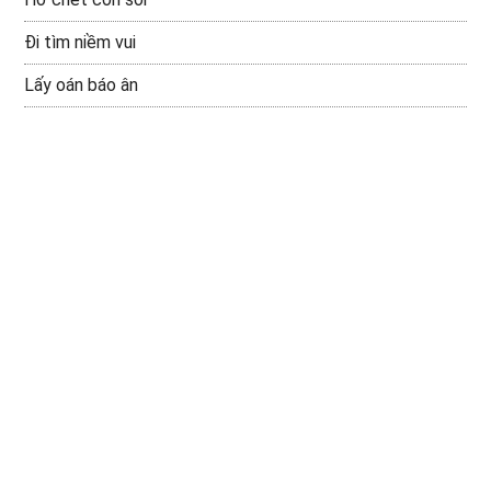
Đi tìm niềm vui
Lấy oán báo ân