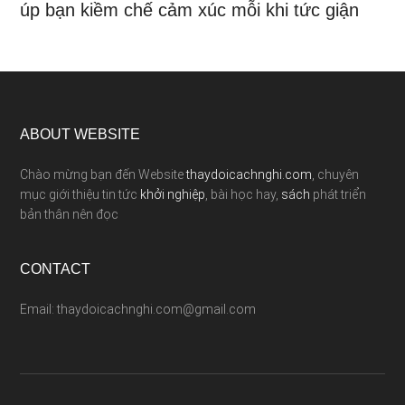
úp bạn kiềm chế cảm xúc mỗi khi tức giận
ABOUT WEBSITE
Chào mừng bạn đến Website
thaydoicachnghi.com
, chuyên
mục giới thiệu tin tức
khởi nghiệp
, bài học hay,
sách
phát triển
bản thân nên đọc
CONTACT
Email: thaydoicachnghi.com@gmail.com