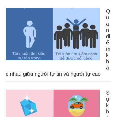
Q
u
a
n
đi
ể
m
k
h
á
c nhau giữa người tự tin và người tự cao
S
ự
k
h