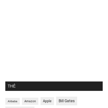
THẺ
Bill Gates
Apple
Amazon
Alibaba