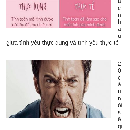
á
c
n
h
a
u
giữa tình yêu thực dụng và tình yêu thực tế
2
0
c
â
u
n
ói
s
ẽ
gi