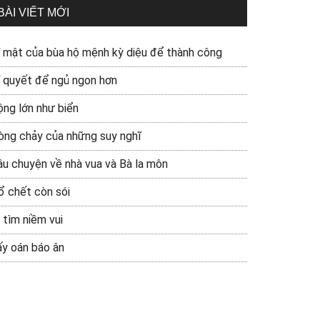
BÀI VIẾT MỚI
í mật của bùa hộ mệnh kỳ diệu để thành công
í quyết để ngủ ngon hơn
ộng lớn như biển
òng chảy của những suy nghĩ
âu chuyện về nhà vua và Bà la môn
ổ chết còn sói
 tìm niềm vui
ấy oán báo ân