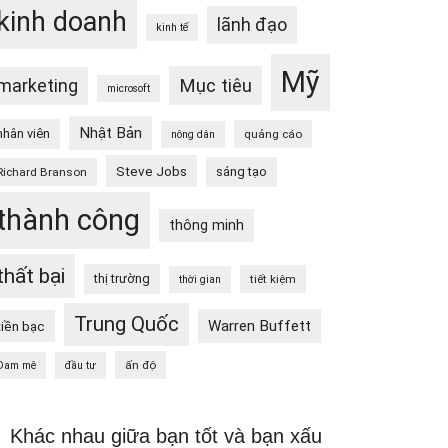
kinh doanh
lãnh đạo
kinh tế
Mỹ
Mục tiêu
marketing
microsoft
Nhật Bản
nhân viên
quảng cáo
nông dân
Steve Jobs
sáng tạo
Richard Branson
thành công
thông minh
thất bại
thị trường
tiết kiệm
thời gian
Trung Quốc
Warren Buffett
tiền bạc
ấn độ
Đam mê
đầu tư
Khác nhau giữa bạn tốt và bạn xấu