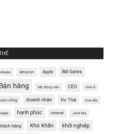
THẺ
Bill Gates
Apple
Amazon
Alibaba
Bán hàng
CEO
bất động sản
châu Á
doanh nhân
Do Thái
cuộc sống
Giao tiếp
hạnh phúc
internet
Jack Ma
Google
Khó Khăn
khởi nghiệp
khách hàng