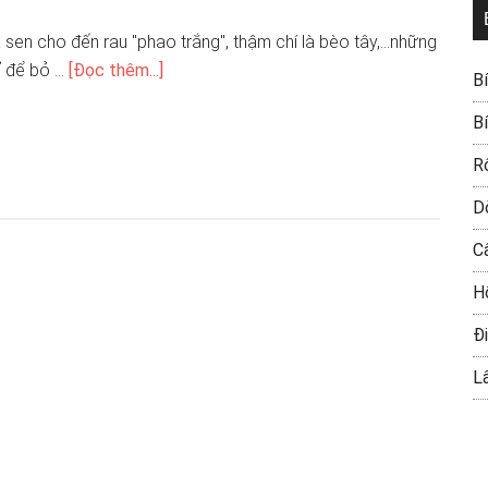
lá sen cho đến rau "phao trắng", thậm chí là bèo tây,...những
ỉ để bỏ …
[Đọc thêm...]
B
B
R
D
C
H
Đi
L