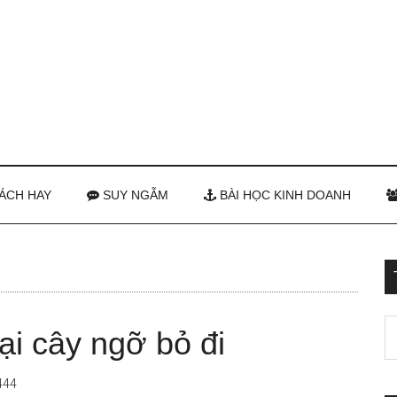
ÁCH HAY
SUY NGẪM
BÀI HỌC KINH DOANH
ại cây ngỡ bỏ đi
444