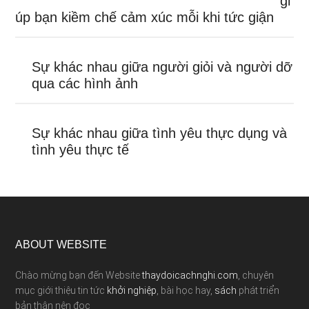
gi
úp bạn kiềm chế cảm xúc mỗi khi tức giận
Sự khác nhau giữa người giỏi và người dỡ
qua các hình ảnh
Sự khác nhau giữa tình yêu thực dụng và
tình yêu thực tế
ABOUT WEBSITE
Chào mừng bạn đến Website
thaydoicachnghi.com
, chuyên
mục giới thiệu tin tức
khởi nghiệp
, bài học hay,
sách
phát triển
bản thân nên đọc