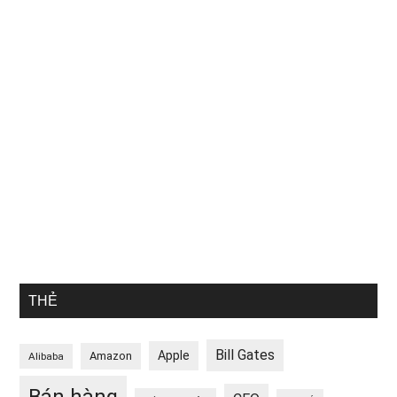
THẺ
Bill Gates
Apple
Amazon
Alibaba