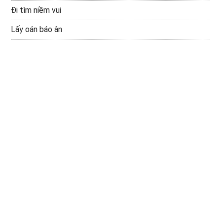
Đi tìm niềm vui
Lấy oán báo ân