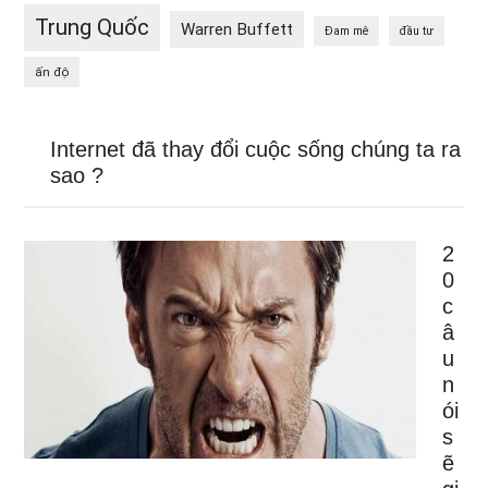
Trung Quốc
Warren Buffett
Đam mê
đầu tư
ấn độ
Internet đã thay đổi cuộc sống chúng ta ra
sao ?
2
0
c
â
u
n
ói
s
ẽ