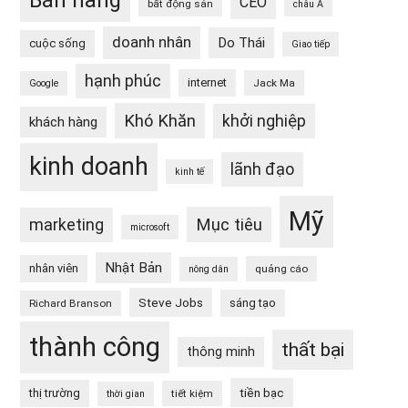
Bán hàng
CEO
bất động sản
châu Á
doanh nhân
Do Thái
cuộc sống
Giao tiếp
hạnh phúc
internet
Jack Ma
Google
Khó Khăn
khởi nghiệp
khách hàng
kinh doanh
lãnh đạo
kinh tế
Mỹ
Mục tiêu
marketing
microsoft
Nhật Bản
nhân viên
quảng cáo
nông dân
Steve Jobs
sáng tạo
Richard Branson
thành công
thất bại
thông minh
tiền bạc
thị trường
tiết kiệm
thời gian