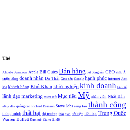
Thẻ
Bán hàng
Bill Gates
CEO
Apple
Amazon
Alibaba
bất động sản
châu Á
hạnh phúc
doanh nhân
Do Thái
cuộc sống
internet
Jack
Giao tiếp
Google
kinh doanh
Khó Khăn
khởi nghiệp
khách hàng
Ma
kinh tế
Mỹ
lãnh đạo
marketing
Mục tiêu
Nhật Bản
nhân viên
microsoft
thành công
Steve Jobs
sáng tạo
quảng cáo
Richard Branson
nông dân
thất bại
Trung Quốc
thông minh
tiền bạc
thị trường
tiết kiệm
thời gian
Warren Buffett
ấn độ
Đam mê
đầu tư