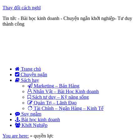
Thay đổi cách nghĩ
Tin tức - Bài học kinh doanh - Chuyện ngắn khởi nghiệp- Tư duy
thành công
Trang chủ
Chuyện ngắn
Sách hay
Marketing – Bán Hàng
Nhân Vật – Bài Học Kinh doanh
Sách tư duy – Kỹ năng sống
Quản Trị – Lãnh Đạo
Tài Chính – Ngân Hàng – Kinh Tế
Suy ngẫm
Bài học kinh doanh
Khởi Nghiệp
You are here:
»
quyền lực