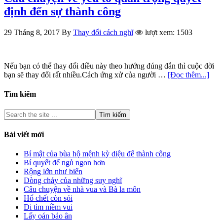
định đến sự thành công
29 Tháng 8, 2017
By
Thay đổi cách nghĩ
lượt xem: 1503
Nếu bạn có thể thay đổi điều này theo hướng đúng đắn thì cuộc đời
bạn sẽ thay đổi rất nhiều.Cách ứng xử của người …
[Đọc thêm...]
Tìm kiếm
Bài viết mới
Bí mật của bùa hộ mệnh kỳ diệu để thành công
Bí quyết để ngủ ngon hơn
Rộng lớn như biển
Dòng chảy của những suy nghĩ
Câu chuyện về nhà vua và Bà la môn
Hổ chết còn sói
Đi tìm niềm vui
Lấy oán báo ân