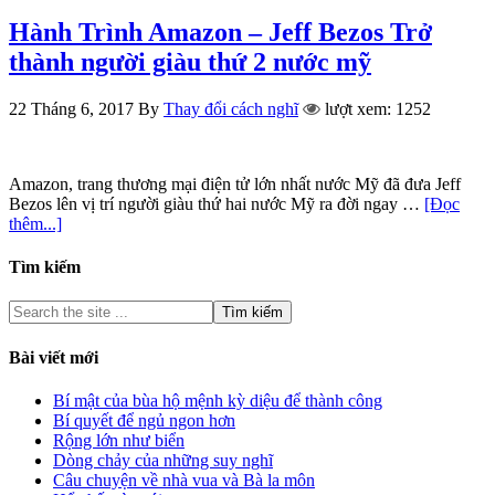
Hành Trình Amazon – Jeff Bezos Trở
thành người giàu thứ 2 nước mỹ
22 Tháng 6, 2017
By
Thay đổi cách nghĩ
lượt xem: 1252
Amazon, trang thương mại điện tử lớn nhất nước Mỹ đã đưa Jeff
Bezos lên vị trí người giàu thứ hai nước Mỹ ra đời ngay …
[Đọc
thêm...]
Tìm kiếm
Bài viết mới
Bí mật của bùa hộ mệnh kỳ diệu để thành công
Bí quyết để ngủ ngon hơn
Rộng lớn như biển
Dòng chảy của những suy nghĩ
Câu chuyện về nhà vua và Bà la môn