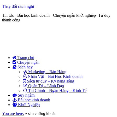
Thay đổi cách nghĩ
Tin tức - Bài học kinh doanh - Chuyện ngắn khởi nghiệp- Tư duy
thành công
Trang chủ
Chuyện ngắn
Sách hay
Marketing – Bán Hàng
Nhân Vật – Bài Học Kinh doanh
Sách tư duy – Kỹ năng sống
Quản Trị – Lãnh Đạo
Tài Chính – Ngân Hàng – Kinh Tế
Suy ngẫm
Bài học kinh doanh
Khởi Nghiệp
You are here:
»
sàn chứng khoán