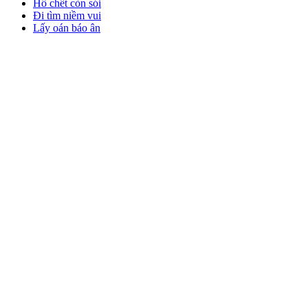
Hổ chết còn sói
Đi tìm niềm vui
Lấy oán báo ân