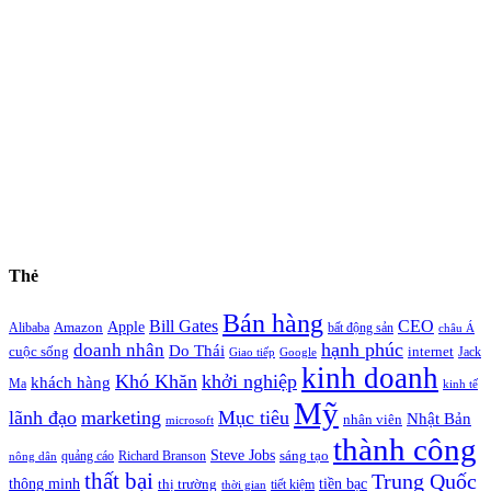
Thẻ
Bán hàng
Bill Gates
CEO
Apple
Amazon
Alibaba
bất động sản
châu Á
hạnh phúc
doanh nhân
Do Thái
cuộc sống
internet
Jack
Giao tiếp
Google
kinh doanh
Khó Khăn
khởi nghiệp
khách hàng
Ma
kinh tế
Mỹ
lãnh đạo
marketing
Mục tiêu
Nhật Bản
nhân viên
microsoft
thành công
Steve Jobs
sáng tạo
quảng cáo
Richard Branson
nông dân
thất bại
Trung Quốc
thông minh
tiền bạc
thị trường
tiết kiệm
thời gian