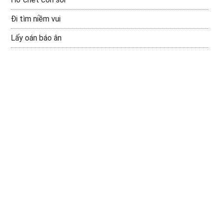
Đi tìm niềm vui
Lấy oán báo ân