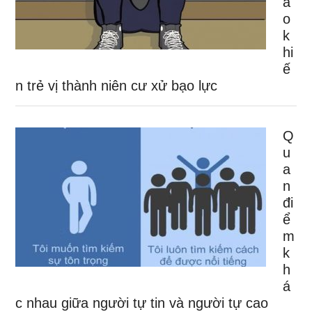
à
o
k
hi
ế
n trẻ vị thành niên cư xử bạo lực
Q
u
a
n
đi
ể
m
k
h
á
c nhau giữa người tự tin và người tự cao