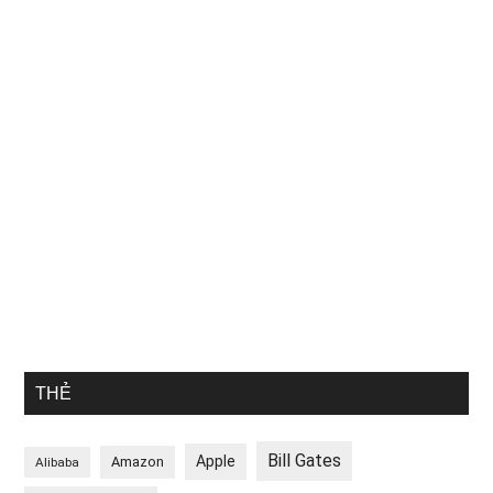
THẺ
Bill Gates
Apple
Amazon
Alibaba