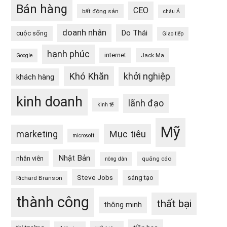
Bán hàng
CEO
bất động sản
châu Á
doanh nhân
Do Thái
cuộc sống
Giao tiếp
hạnh phúc
internet
Jack Ma
Google
Khó Khăn
khởi nghiệp
khách hàng
kinh doanh
lãnh đạo
kinh tế
Mỹ
Mục tiêu
marketing
microsoft
Nhật Bản
nhân viên
quảng cáo
nông dân
Steve Jobs
sáng tạo
Richard Branson
thành công
thất bại
thông minh