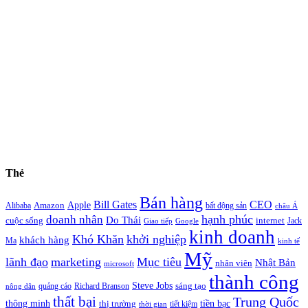
Thẻ
Bán hàng
Bill Gates
CEO
Apple
Amazon
Alibaba
bất động sản
châu Á
hạnh phúc
doanh nhân
Do Thái
cuộc sống
internet
Jack
Giao tiếp
Google
kinh doanh
Khó Khăn
khởi nghiệp
khách hàng
Ma
kinh tế
Mỹ
lãnh đạo
marketing
Mục tiêu
Nhật Bản
nhân viên
microsoft
thành công
Steve Jobs
sáng tạo
quảng cáo
Richard Branson
nông dân
thất bại
Trung Quốc
thông minh
tiền bạc
thị trường
tiết kiệm
thời gian