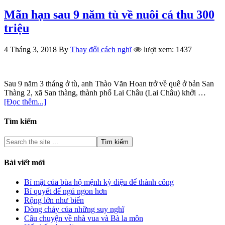
Mãn hạn sau 9 năm tù về nuôi cá thu 300
triệu
4 Tháng 3, 2018
By
Thay đổi cách nghĩ
lượt xem: 1437
Sau 9 năm 3 tháng ở tù, anh Thào Văn Hoan trở về quê ở bản San
Thàng 2, xã San thàng, thành phố Lai Châu (Lai Châu) khởi …
[Đọc thêm...]
Tìm kiếm
Bài viết mới
Bí mật của bùa hộ mệnh kỳ diệu để thành công
Bí quyết để ngủ ngon hơn
Rộng lớn như biển
Dòng chảy của những suy nghĩ
Câu chuyện về nhà vua và Bà la môn