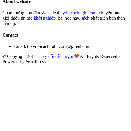
About website
Chào mừng bạn đến Website
thaydoicachnghi.com
, chuyên mục
giới thiệu tin tức
khởi nghiệp
, bài học hay,
sách
phát triển bản thân
nên đọc
Contact
Email: thaydoicachnghi.com@gmail.com
© Copyright 2017
Thay đổi cách nghĩ
All Rights Reserved ·
Powered by WordPress