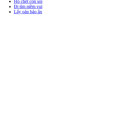
Hổ chết còn sói
Đi tìm niềm vui
Lấy oán báo ân