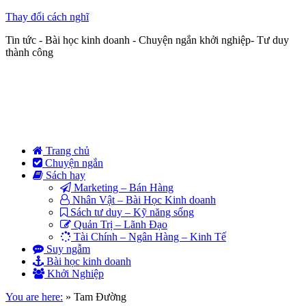
Thay đổi cách nghĩ
Tin tức - Bài học kinh doanh - Chuyện ngắn khởi nghiệp- Tư duy
thành công
Trang chủ
Chuyện ngắn
Sách hay
Marketing – Bán Hàng
Nhân Vật – Bài Học Kinh doanh
Sách tư duy – Kỹ năng sống
Quản Trị – Lãnh Đạo
Tài Chính – Ngân Hàng – Kinh Tế
Suy ngẫm
Bài học kinh doanh
Khởi Nghiệp
You are here:
»
Tam Đường