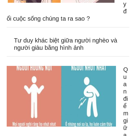
y
đ
ổi cuộc sống chúng ta ra sao ?
Tư duy khác biệt giữa người nghèo và
người giàu bằng hình ảnh
Q
u
a
n
đi
ể
m
gi
ữ
a