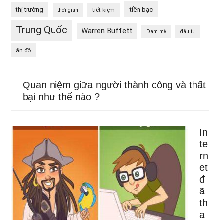
tiền bạc
thị trường
tiết kiệm
thời gian
Trung Quốc
Warren Buffett
Đam mê
đầu tư
ấn độ
Quan niệm giữa người thành công và thất
bại như thế nào ?
In
te
rn
et
đ
ã
th
a