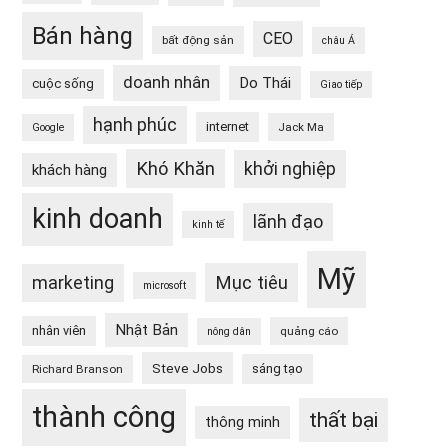
Bán hàng
CEO
bất động sản
châu Á
doanh nhân
Do Thái
cuộc sống
Giao tiếp
hạnh phúc
internet
Jack Ma
Google
Khó Khăn
khởi nghiệp
khách hàng
kinh doanh
lãnh đạo
kinh tế
Mỹ
Mục tiêu
marketing
microsoft
Nhật Bản
nhân viên
quảng cáo
nông dân
Steve Jobs
sáng tạo
Richard Branson
thành công
thất bại
thông minh