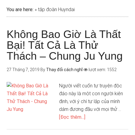
You are here:
»
tập đoàn Huyndai
Không Bao Giờ Là Thất
Bại! Tất Cả Là Thử
Thách – Chung Ju Yung
27 Tháng 7, 2019
By
Thay đổi cách nghĩ
lượt xem: 1552
Người viết cuốn tự truyện độc
đáo này là một con người kiên
định, với ý chí tự lập của mình
dám đương đầu với mọi thử …
[Đọc thêm...]