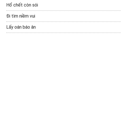
Hổ chết còn sói
Đi tìm niềm vui
Lấy oán báo ân