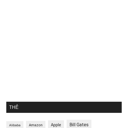
THẺ
Bill Gates
Apple
Amazon
Alibaba