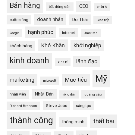
Bán hàng
CEO
bất động sản
châu Á
doanh nhân
Do Thái
cuộc sống
Giao tiếp
hạnh phúc
internet
Jack Ma
Google
Khó Khăn
khởi nghiệp
khách hàng
kinh doanh
lãnh đạo
kinh tế
Mỹ
Mục tiêu
marketing
microsoft
Nhật Bản
nhân viên
quảng cáo
nông dân
Steve Jobs
sáng tạo
Richard Branson
thành công
thất bại
thông minh