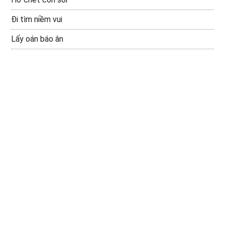
Đi tìm niềm vui
Lấy oán báo ân