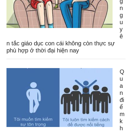
g
n
g
u
y
ê
n tắc giáo dục con cái không còn thực sự
phù hợp ở thời đại hiện nay
Q
u
a
n
đi
ể
m
k
h