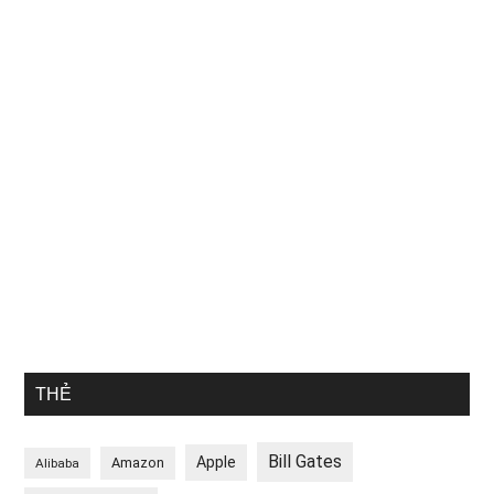
THẺ
Bill Gates
Apple
Amazon
Alibaba