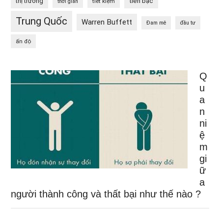
tiền bạc
thị trường
tiết kiệm
thời gian
Trung Quốc
Warren Buffett
Đam mê
đầu tư
ấn độ
Q
u
a
n
ni
ệ
m
gi
ữ
a
người thành công và thất bại như thế nào ?