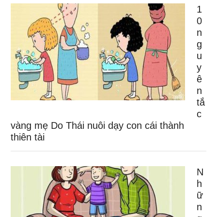
1
0
n
g
u
y
ê
n
tắ
c
vàng mẹ Do Thái nuôi dạy con cái thành
thiên tài
N
h
ữ
n