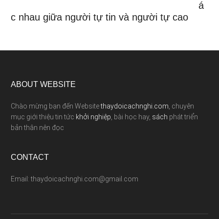
á
c nhau giữa người tự tin và người tự cao
ABOUT WEBSITE
Chào mừng bạn đến Website
thaydoicachnghi.com
, chuyên
mục giới thiệu tin tức
khởi nghiệp
, bài học hay,
sách
phát triển
bản thân nên đọc
CONTACT
Email: thaydoicachnghi.com@gmail.com