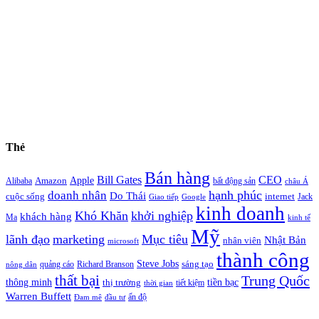
Thẻ
Bán hàng
Bill Gates
CEO
Apple
Amazon
Alibaba
bất động sản
châu Á
hạnh phúc
doanh nhân
Do Thái
cuộc sống
internet
Jack
Giao tiếp
Google
kinh doanh
Khó Khăn
khởi nghiệp
khách hàng
Ma
kinh tế
Mỹ
lãnh đạo
marketing
Mục tiêu
Nhật Bản
nhân viên
microsoft
thành công
Steve Jobs
sáng tạo
quảng cáo
Richard Branson
nông dân
thất bại
Trung Quốc
thông minh
tiền bạc
thị trường
tiết kiệm
thời gian
Warren Buffett
ấn độ
Đam mê
đầu tư