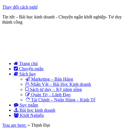
Thay đổi cách nghĩ
Tin tức - Bài học kinh doanh - Chuyện ngắn khởi nghiệp- Tư duy
thành công
Trang chủ
Chuyện ngắn
Sách hay
Marketing – Bán Hàng
Nhân Vật – Bài Học Kinh doanh
Sách tư duy – Kỹ năng sống
Quản Trị – Lãnh Đạo
Tài Chính – Ngân Hàng – Kinh Tế
Suy ngẫm
Bài học kinh doanh
Khởi Nghiệp
You are here:
»
Thịnh Đại