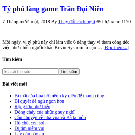
Tỷ phú làng game Trần Đại Niên
7 Tháng mười một, 2018
By
Thay đổi cách nghĩ
lượt xem: 1150
Mỗi ngày, vị tỷ phú này chỉ làm việc 6 tiếng thay vì tham công tiếc
việc như nhiều người khác.Kevin Systrom từ cậu …
[Đọc thêm...]
Tìm kiếm
Bài viết mới
Bí mật của bùa hộ mệnh kỳ diệu để thành công
Bí quyết để ngủ ngon hơn
Rộng lớn như biển
Dòng chảy của những suy nghĩ
Câu chuyện về nhà vua và Bà la môn
Hổ chết còn sói
Đi tìm niềm vui
Lấy oán báo ân