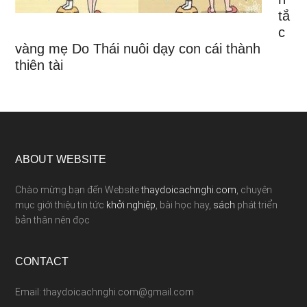
tắ
c
vàng mẹ Do Thái nuôi dạy con cái thành
thiên tài
ABOUT WEBSITE
Chào mừng bạn đến Website
thaydoicachnghi.com
, chuyên
mục giới thiệu tin tức
khởi nghiệp
, bài học hay,
sách
phát triển
bản thân nên đọc
CONTACT
Email: thaydoicachnghi.com@gmail.com