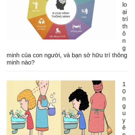
lo
ại
trí
th
ô
n
g
minh của con người, và bạn sở hữu trí thông
minh nào?
1
0
n
g
u
y
ê
n