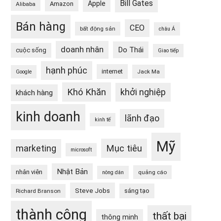
Bill Gates
Apple
Amazon
Alibaba
Bán hàng
CEO
bất động sản
châu Á
doanh nhân
Do Thái
cuộc sống
Giao tiếp
hạnh phúc
internet
Jack Ma
Google
Khó Khăn
khởi nghiệp
khách hàng
kinh doanh
lãnh đạo
kinh tế
Mỹ
Mục tiêu
marketing
microsoft
Nhật Bản
nhân viên
quảng cáo
nông dân
Steve Jobs
sáng tạo
Richard Branson
thành công
thất bại
thông minh