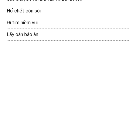
Hổ chết còn sói
Đi tìm niềm vui
Lấy oán báo ân