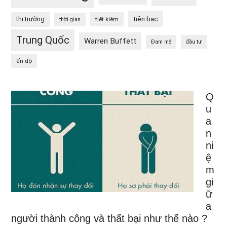
tiền bạc
thị trường
tiết kiệm
thời gian
Trung Quốc
Warren Buffett
Đam mê
đầu tư
ấn độ
Q
u
a
n
ni
ệ
m
gi
ữ
a
người thành công và thất bại như thế nào ?