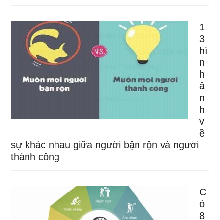
1
3
hì
n
h
ả
n
h
v
ề
sự khác nhau giữa người bận rộn và người
thành công
C
ó
8