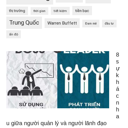
tiền bạc
thị trường
tiết kiệm
thời gian
Trung Quốc
Warren Buffett
Đam mê
đầu tư
ấn độ
8
s
ự
k
h
á
c
n
h
a
u giữa người quản lý và người lãnh đạo