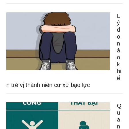
L
ý
d
o
n
à
o
k
hi
ế
n trẻ vị thành niên cư xử bạo lực
Q
u
a
n