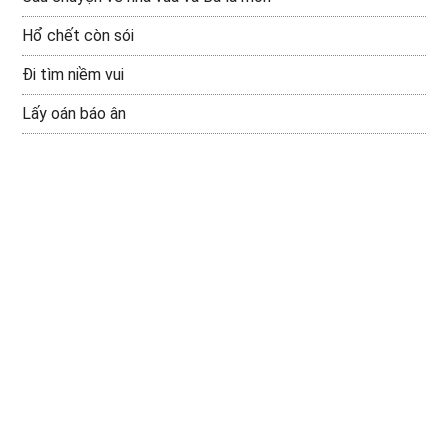
Hổ chết còn sói
Đi tìm niềm vui
Lấy oán báo ân