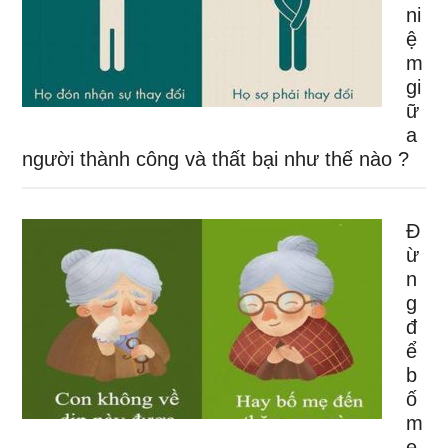
ni
ệ
m
gi
ữ
a
người thành công và thất bại như thế nào ?
Đ
ừ
n
g
đ
ể
b
ố
m
ẹ