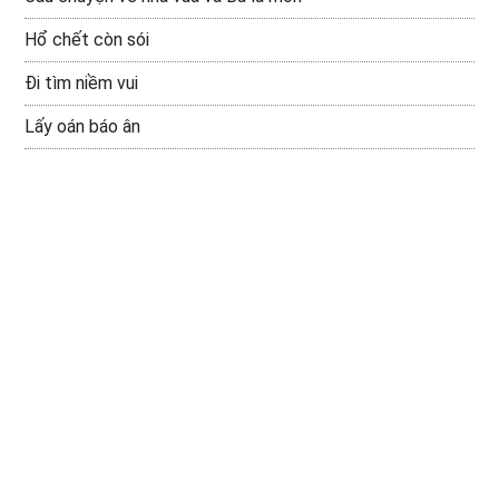
Hổ chết còn sói
Đi tìm niềm vui
Lấy oán báo ân