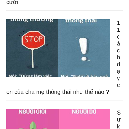
cười
1
1
c
á
c
h
d
ạ
y
c
on của cha mẹ thông thái như thế nào ?
S
ự
k