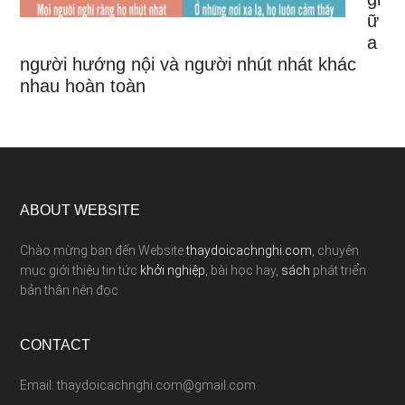
ữ
a
người hướng nội và người nhút nhát khác
nhau hoàn toàn
ABOUT WEBSITE
Chào mừng bạn đến Website
thaydoicachnghi.com
, chuyên
mục giới thiệu tin tức
khởi nghiệp
, bài học hay,
sách
phát triển
bản thân nên đọc
CONTACT
Email: thaydoicachnghi.com@gmail.com