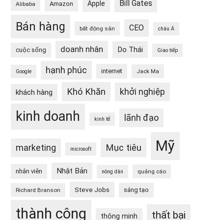
Bill Gates
Apple
Amazon
Alibaba
Bán hàng
CEO
bất động sản
châu Á
doanh nhân
Do Thái
cuộc sống
Giao tiếp
hạnh phúc
internet
Jack Ma
Google
Khó Khăn
khởi nghiệp
khách hàng
kinh doanh
lãnh đạo
kinh tế
Mỹ
Mục tiêu
marketing
microsoft
Nhật Bản
nhân viên
quảng cáo
nông dân
Steve Jobs
sáng tạo
Richard Branson
thành công
thất bại
thông minh