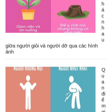
h
á
c
n
h
a
u
giữa người giỏi và người dỡ qua các hình
ảnh
Q
u
a
n
đi
ể
m
gi