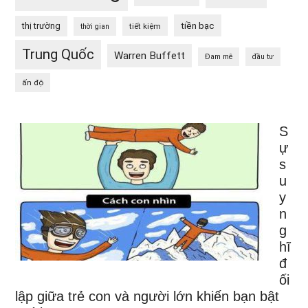
tiền bạc
thị trường
tiết kiệm
thời gian
Trung Quốc
Warren Buffett
Đam mê
đầu tư
ấn độ
S
ự
s
u
y
n
g
hĩ
đ
ối
lập giữa trẻ con và người lớn khiến bạn bật