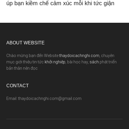
úp bạn kiềm chế cảm xúc mỗi khi tức giận
ABOUT WEBSITE
Chào mừng bạn đến Website
thaydoicachnghi.com
, chuyên
mục giới thiệu tin tức
khởi nghiệp
, bài học hay,
sách
phát triển
bản thân nên đọc
CONTACT
Email: thaydoicachnghi.com@gmail.com