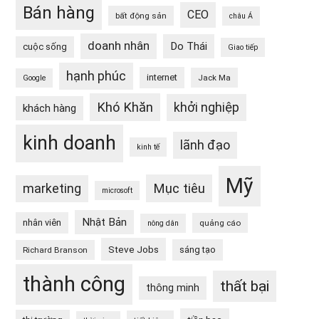
Bán hàng
CEO
bất động sản
châu Á
doanh nhân
Do Thái
cuộc sống
Giao tiếp
hạnh phúc
internet
Jack Ma
Google
Khó Khăn
khởi nghiệp
khách hàng
kinh doanh
lãnh đạo
kinh tế
Mỹ
Mục tiêu
marketing
microsoft
Nhật Bản
nhân viên
quảng cáo
nông dân
Steve Jobs
sáng tạo
Richard Branson
thành công
thất bại
thông minh