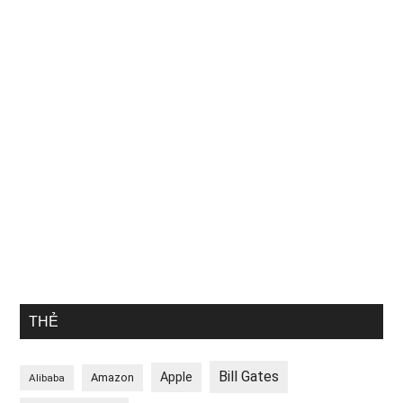
THẺ
Bill Gates
Apple
Amazon
Alibaba