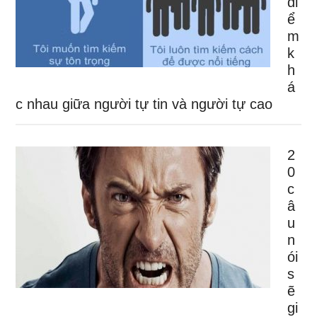
đi
ể
m
k
h
á
c nhau giữa người tự tin và người tự cao
2
0
c
â
u
n
ói
s
ẽ
gi