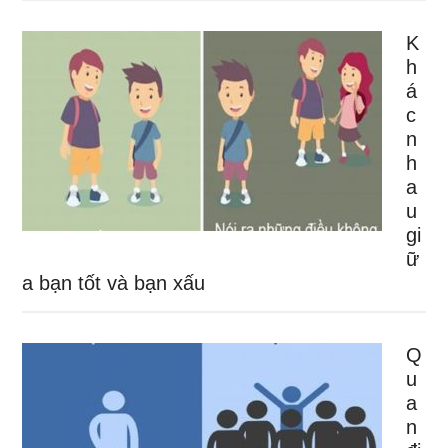
K
h
á
c
n
h
a
u
gi
ữ
a bạn tốt và bạn xấu
Q
u
a
n