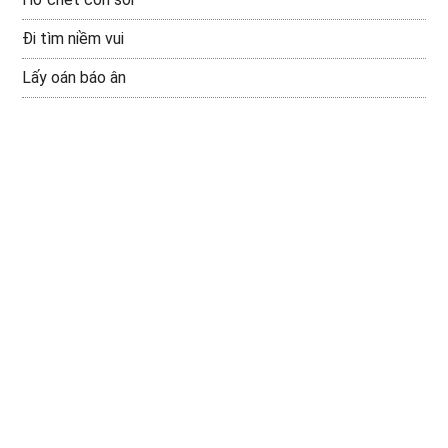
Đi tìm niềm vui
Lấy oán báo ân