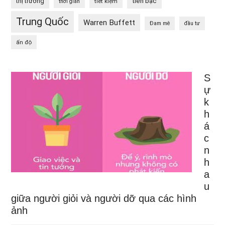
tiền bạc
thị trường
tiết kiệm
thời gian
Trung Quốc
Warren Buffett
Đam mê
đầu tư
ấn độ
S
ự
k
h
á
c
n
h
a
u
giữa người giỏi và người dỡ qua các hình
ảnh