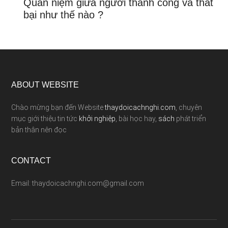
Quan niệm giữa người thành công và thất
bại như thế nào ?
ABOUT WEBSITE
Chào mừng bạn đến Website
thaydoicachnghi.com
, chuyên
mục giới thiệu tin tức
khởi nghiệp
, bài học hay,
sách
phát triển
bản thân nên đọc
CONTACT
Email: thaydoicachnghi.com@gmail.com