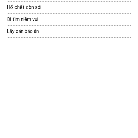
Hổ chết còn sói
Đi tìm niềm vui
Lấy oán báo ân