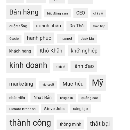
Bán hàng
CEO
bất động sản
châu Á
doanh nhân
Do Thái
cuộc sống
Giao tiếp
hạnh phúc
internet
Jack Ma
Google
Khó Khăn
khởi nghiệp
khách hàng
kinh doanh
lãnh đạo
kinh tế
Mỹ
Mục tiêu
marketing
microsoft
Nhật Bản
nhân viên
quảng cáo
nông dân
Steve Jobs
sáng tạo
Richard Branson
thành công
thất bại
thông minh