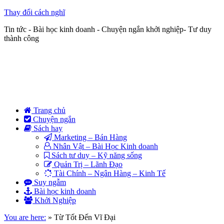
Thay đổi cách nghĩ
Tin tức - Bài học kinh doanh - Chuyện ngắn khởi nghiệp- Tư duy
thành công
Trang chủ
Chuyện ngắn
Sách hay
Marketing – Bán Hàng
Nhân Vật – Bài Học Kinh doanh
Sách tư duy – Kỹ năng sống
Quản Trị – Lãnh Đạo
Tài Chính – Ngân Hàng – Kinh Tế
Suy ngẫm
Bài học kinh doanh
Khởi Nghiệp
You are here:
»
Từ Tốt Đến Vĩ Đại