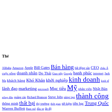
Thẻ
Bán hàng
Bill Gates
CEO
Apple
Amazon
Alibaba
bất động sản
châu Á
hạnh phúc
doanh nhân
Do Thái
cuộc sống
internet
Jack
Giao tiếp
Google
kinh doanh
Khó Khăn
khởi nghiệp
khách hàng
Ma
kinh tế
Mỹ
lãnh đạo
marketing
Mục tiêu
Nhật Bản
nhân viên
microsoft
thành công
Steve Jobs
sáng tạo
quảng cáo
Richard Branson
nông dân
thất bại
Trung Quốc
thông minh
tiền bạc
thị trường
tiết kiệm
thời gian
Warren Buffett
ấn độ
Đam mê
đầu tư