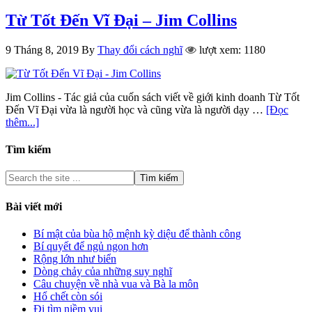
Từ Tốt Đến Vĩ Đại – Jim Collins
9 Tháng 8, 2019
By
Thay đổi cách nghĩ
lượt xem: 1180
Jim Collins - Tác giả của cuốn sách viết về giới kinh doanh Từ Tốt
Đến Vĩ Đại vừa là người học và cũng vừa là người dạy …
[Đọc
thêm...]
Tìm kiếm
Bài viết mới
Bí mật của bùa hộ mệnh kỳ diệu để thành công
Bí quyết để ngủ ngon hơn
Rộng lớn như biển
Dòng chảy của những suy nghĩ
Câu chuyện về nhà vua và Bà la môn
Hổ chết còn sói
Đi tìm niềm vui