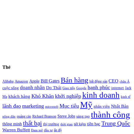
Thẻ
Bán hàng
Bill Gates
CEO
Apple
Amazon
Alibaba
bất động sản
châu Á
hạnh phúc
doanh nhân
Do Thái
cuộc sống
internet
Jack
Giao tiếp
Google
kinh doanh
Khó Khăn
khởi nghiệp
khách hàng
Ma
kinh tế
Mỹ
lãnh đạo
marketing
Mục tiêu
Nhật Bản
nhân viên
microsoft
thành công
Steve Jobs
sáng tạo
quảng cáo
Richard Branson
nông dân
thất bại
Trung Quốc
thông minh
tiền bạc
thị trường
tiết kiệm
thời gian
Warren Buffett
ấn độ
Đam mê
đầu tư