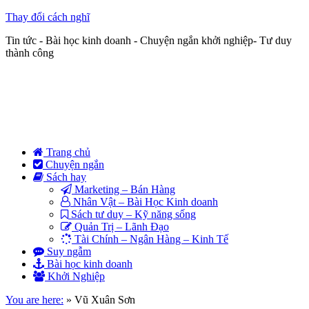
Thay đổi cách nghĩ
Tin tức - Bài học kinh doanh - Chuyện ngắn khởi nghiệp- Tư duy
thành công
Trang chủ
Chuyện ngắn
Sách hay
Marketing – Bán Hàng
Nhân Vật – Bài Học Kinh doanh
Sách tư duy – Kỹ năng sống
Quản Trị – Lãnh Đạo
Tài Chính – Ngân Hàng – Kinh Tế
Suy ngẫm
Bài học kinh doanh
Khởi Nghiệp
You are here:
»
Vũ Xuân Sơn