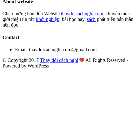
About website
Chào mừng bạn đến Website
thaydoicachnghi.com
, chuyên mục
giới thiệu tin tức
khởi nghiệp
, bài học hay,
sách
phát triển bản thân
nên đọc
Contact
Email: thaydoicachnghi.com@gmail.com
© Copyright 2017
Thay đổi cách nghĩ
All Rights Reserved ·
Powered by WordPress