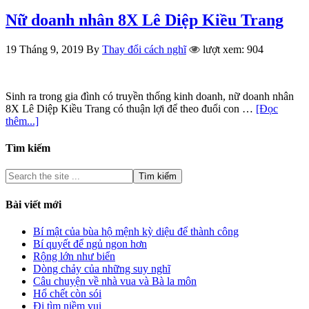
Nữ doanh nhân 8X Lê Diệp Kiều Trang
19 Tháng 9, 2019
By
Thay đổi cách nghĩ
lượt xem: 904
Sinh ra trong gia đình có truyền thống kinh doanh, nữ doanh nhân
8X Lê Diệp Kiều Trang có thuận lợi để theo đuổi con …
[Đọc
thêm...]
Tìm kiếm
Bài viết mới
Bí mật của bùa hộ mệnh kỳ diệu để thành công
Bí quyết để ngủ ngon hơn
Rộng lớn như biển
Dòng chảy của những suy nghĩ
Câu chuyện về nhà vua và Bà la môn
Hổ chết còn sói
Đi tìm niềm vui