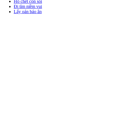
Hổ chết còn sói
Đi tìm niềm vui
Lấy oán báo ân