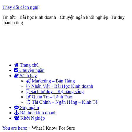
Thay đổi cách nghĩ
Tin tức - Bài học kinh doanh - Chuyện ngắn khởi nghiệp- Tư duy
thành công
Trang chủ
Chuyện ngắn
Sách hay
Marketing – Bán Hàng
Nhân Vật – Bài Học Kinh doanh
Sách tư duy – Kỹ năng sống
Quản Trị – Lãnh Đạo
Tài Chính – Ngân Hàng – Kinh Tế
Suy ngẫm
Bài học kinh doanh
Khởi Nghiệp
You are here:
»
What I Know For Sure