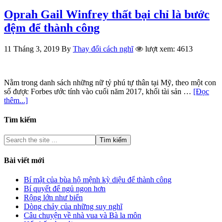
Oprah Gail Winfrey thất bại chỉ là bước
đệm để thành công
11 Tháng 3, 2019
By
Thay đổi cách nghĩ
lượt xem: 4613
Nằm trong danh sách những nữ tỷ phú tự thân tại Mỹ, theo một con
số được Forbes ước tính vào cuối năm 2017, khối tài sản …
[Đọc
thêm...]
Tìm kiếm
Bài viết mới
Bí mật của bùa hộ mệnh kỳ diệu để thành công
Bí quyết để ngủ ngon hơn
Rộng lớn như biển
Dòng chảy của những suy nghĩ
Câu chuyện về nhà vua và Bà la môn