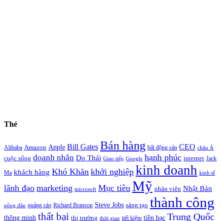
Thẻ
Bán hàng
Bill Gates
CEO
Apple
Amazon
Alibaba
bất động sản
châu Á
hạnh phúc
doanh nhân
Do Thái
cuộc sống
internet
Jack
Giao tiếp
Google
kinh doanh
Khó Khăn
khởi nghiệp
khách hàng
Ma
kinh tế
Mỹ
lãnh đạo
marketing
Mục tiêu
Nhật Bản
nhân viên
microsoft
thành công
Steve Jobs
sáng tạo
quảng cáo
Richard Branson
nông dân
thất bại
Trung Quốc
thông minh
tiền bạc
thị trường
tiết kiệm
thời gian