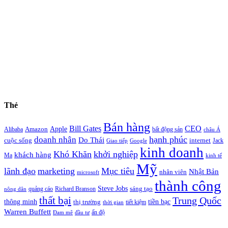
Thẻ
Bán hàng
Bill Gates
CEO
Apple
Amazon
Alibaba
bất động sản
châu Á
hạnh phúc
doanh nhân
Do Thái
cuộc sống
internet
Jack
Giao tiếp
Google
kinh doanh
Khó Khăn
khởi nghiệp
khách hàng
Ma
kinh tế
Mỹ
lãnh đạo
marketing
Mục tiêu
Nhật Bản
nhân viên
microsoft
thành công
Steve Jobs
sáng tạo
quảng cáo
Richard Branson
nông dân
thất bại
Trung Quốc
thông minh
tiền bạc
thị trường
tiết kiệm
thời gian
Warren Buffett
ấn độ
Đam mê
đầu tư