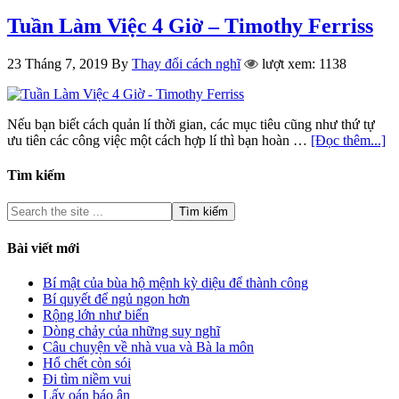
Tuần Làm Việc 4 Giờ – Timothy Ferriss
23 Tháng 7, 2019
By
Thay đổi cách nghĩ
lượt xem: 1138
Nếu bạn biết cách quản lí thời gian, các mục tiêu cũng như thứ tự
ưu tiên các công việc một cách hợp lí thì bạn hoàn …
[Đọc thêm...]
Tìm kiếm
Bài viết mới
Bí mật của bùa hộ mệnh kỳ diệu để thành công
Bí quyết để ngủ ngon hơn
Rộng lớn như biển
Dòng chảy của những suy nghĩ
Câu chuyện về nhà vua và Bà la môn
Hổ chết còn sói
Đi tìm niềm vui
Lấy oán báo ân