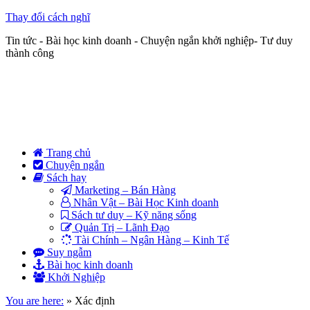
Thay đổi cách nghĩ
Tin tức - Bài học kinh doanh - Chuyện ngắn khởi nghiệp- Tư duy
thành công
Trang chủ
Chuyện ngắn
Sách hay
Marketing – Bán Hàng
Nhân Vật – Bài Học Kinh doanh
Sách tư duy – Kỹ năng sống
Quản Trị – Lãnh Đạo
Tài Chính – Ngân Hàng – Kinh Tế
Suy ngẫm
Bài học kinh doanh
Khởi Nghiệp
You are here:
»
Xác định