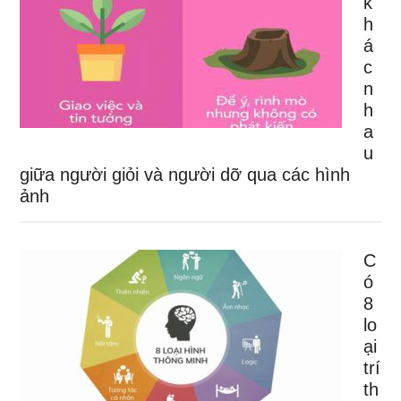
k
h
á
c
n
h
a
u
giữa người giỏi và người dỡ qua các hình
ảnh
C
ó
8
lo
ại
trí
th