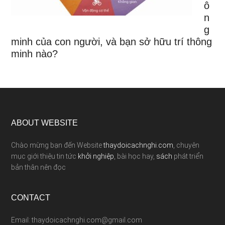
ô
n
g
minh của con người, và bạn sở hữu trí thông
minh nào?
ABOUT WEBSITE
Chào mừng bạn đến Website
thaydoicachnghi.com
, chuyên
mục giới thiệu tin tức
khởi nghiệp
, bài học hay,
sách
phát triển
bản thân nên đọc
CONTACT
Email: thaydoicachnghi.com@gmail.com