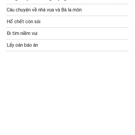
Câu chuyện về nhà vua và Bà la môn
Hổ chết còn sói
Đi tìm niềm vui
Lấy oán báo ân