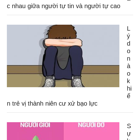
c nhau giữa người tự tin và người tự cao
L
ý
d
o
n
à
o
k
hi
ế
n trẻ vị thành niên cư xử bạo lực
S
ự