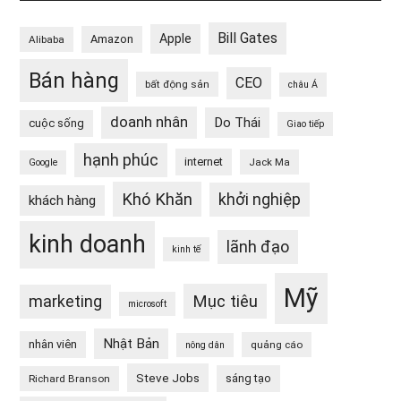
Bill Gates
Apple
Amazon
Alibaba
Bán hàng
CEO
bất động sản
châu Á
doanh nhân
Do Thái
cuộc sống
Giao tiếp
hạnh phúc
internet
Jack Ma
Google
Khó Khăn
khởi nghiệp
khách hàng
kinh doanh
lãnh đạo
kinh tế
Mỹ
Mục tiêu
marketing
microsoft
Nhật Bản
nhân viên
quảng cáo
nông dân
Steve Jobs
sáng tạo
Richard Branson