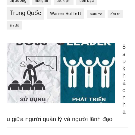
tiền bạc
thị trường
tiết kiệm
thời gian
Trung Quốc
Warren Buffett
Đam mê
đầu tư
ấn độ
8
s
ự
k
h
á
c
n
h
a
u giữa người quản lý và người lãnh đạo