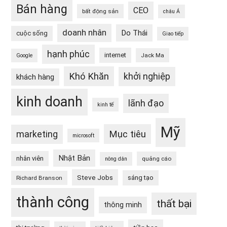
Bán hàng
CEO
bất động sản
châu Á
doanh nhân
Do Thái
cuộc sống
Giao tiếp
hạnh phúc
internet
Jack Ma
Google
Khó Khăn
khởi nghiệp
khách hàng
kinh doanh
lãnh đạo
kinh tế
Mỹ
Mục tiêu
marketing
microsoft
Nhật Bản
nhân viên
quảng cáo
nông dân
Steve Jobs
sáng tạo
Richard Branson
thành công
thất bại
thông minh