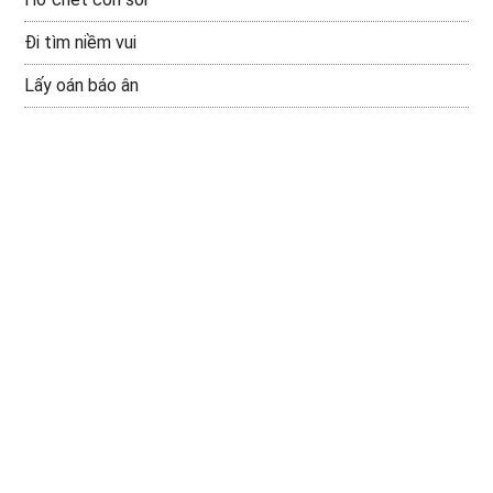
Đi tìm niềm vui
Lấy oán báo ân