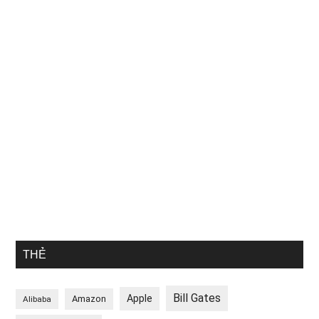
THẺ
Bill Gates
Apple
Amazon
Alibaba