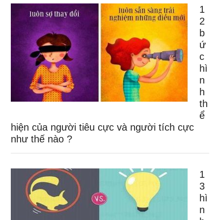
1
2
b
ứ
c
hì
n
h
th
ể
hiện của người tiêu cực và người tích cực
như thế nào ?
1
3
hì
n