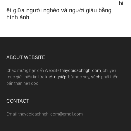
bi
ệt giữa người nghèo và người giàu bằng
hình ảnh
ABOUT WEBSITE
Chào mừng bạn đến Website
thaydoicachnghi.com
, chuyên
mục giới thiệu tin tức
khởi nghiệp
, bài học hay,
sách
phát triển
bản thân nên đọc
CONTACT
Email: thaydoicachnghi.com@gmail.com