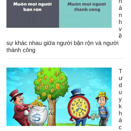
h
ả
n
h
v
ề
sự khác nhau giữa người bận rộn và người
thành công
T
ư
d
u
y
k
h
á
c