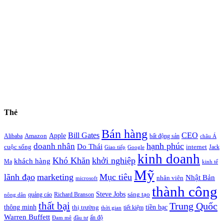
Thẻ
Bán hàng
Bill Gates
CEO
Apple
Amazon
Alibaba
bất động sản
châu Á
hạnh phúc
doanh nhân
Do Thái
cuộc sống
internet
Jack
Giao tiếp
Google
kinh doanh
Khó Khăn
khởi nghiệp
khách hàng
Ma
kinh tế
Mỹ
lãnh đạo
marketing
Mục tiêu
Nhật Bản
nhân viên
microsoft
thành công
Steve Jobs
sáng tạo
quảng cáo
Richard Branson
nông dân
thất bại
Trung Quốc
thông minh
tiền bạc
thị trường
tiết kiệm
thời gian
Warren Buffett
ấn độ
Đam mê
đầu tư