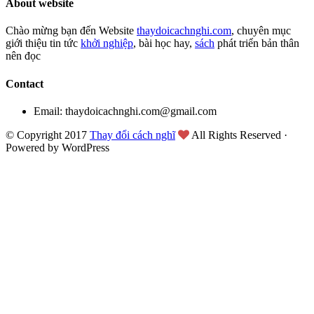
About website
Chào mừng bạn đến Website
thaydoicachnghi.com
, chuyên mục
giới thiệu tin tức
khởi nghiệp
, bài học hay,
sách
phát triển bản thân
nên đọc
Contact
Email: thaydoicachnghi.com@gmail.com
© Copyright 2017
Thay đổi cách nghĩ
All Rights Reserved ·
Powered by WordPress