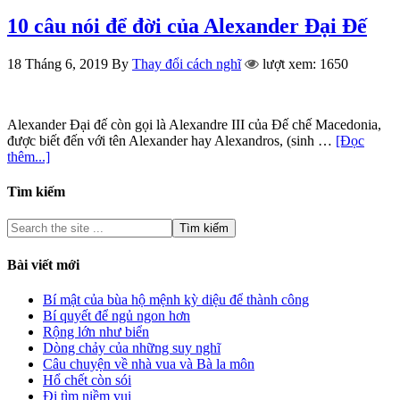
10 câu nói để đời của Alexander Đại Đế
18 Tháng 6, 2019
By
Thay đổi cách nghĩ
lượt xem: 1650
Alexander Đại đế còn gọi là Alexandre III của Đế chế Macedonia,
được biết đến với tên Alexander hay Alexandros, (sinh …
[Đọc
thêm...]
Tìm kiếm
Bài viết mới
Bí mật của bùa hộ mệnh kỳ diệu để thành công
Bí quyết để ngủ ngon hơn
Rộng lớn như biển
Dòng chảy của những suy nghĩ
Câu chuyện về nhà vua và Bà la môn
Hổ chết còn sói
Đi tìm niềm vui