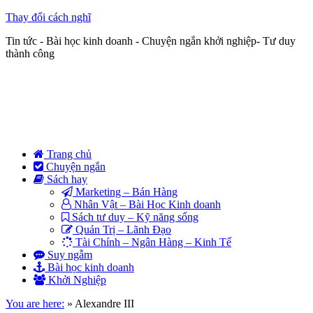
Thay đổi cách nghĩ
Tin tức - Bài học kinh doanh - Chuyện ngắn khởi nghiệp- Tư duy
thành công
Trang chủ
Chuyện ngắn
Sách hay
Marketing – Bán Hàng
Nhân Vật – Bài Học Kinh doanh
Sách tư duy – Kỹ năng sống
Quản Trị – Lãnh Đạo
Tài Chính – Ngân Hàng – Kinh Tế
Suy ngẫm
Bài học kinh doanh
Khởi Nghiệp
You are here:
»
Alexandre III